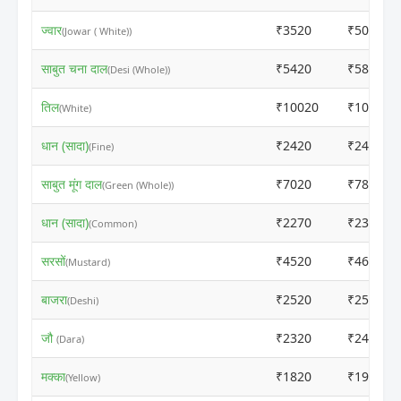
ज्वार
₹3520
₹5050
(Jowar ( White))
साबुत चना दाल
₹5420
₹5800
(Desi (Whole))
तिल
₹10020
₹10500
(White)
धान (सादा)
₹2420
₹2400
(Fine)
साबुत मूंग दाल
₹7020
₹7800
(Green (Whole))
धान (सादा)
₹2270
₹2300
(Common)
सरसों
₹4520
₹4600
(Mustard)
बाजरा
₹2520
₹2540
(Deshi)
जौ
₹2320
₹2400
(Dara)
मक्का
₹1820
₹1900
(Yellow)