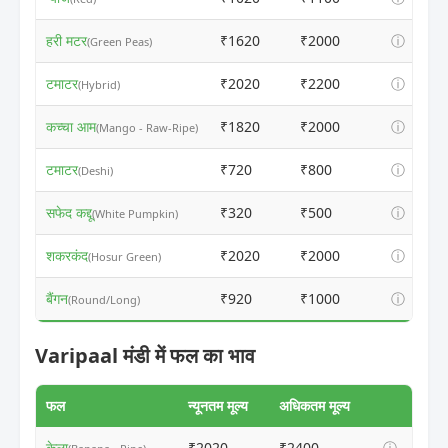
हरी मटर
₹1620
₹2000
ⓘ
(Green Peas)
टमाटर
₹2020
₹2200
ⓘ
(Hybrid)
कच्चा आम
₹1820
₹2000
ⓘ
(Mango - Raw-Ripe)
टमाटर
₹720
₹800
ⓘ
(Deshi)
सफेद कद्दू
₹320
₹500
ⓘ
(White Pumpkin)
शकरकंद
₹2020
₹2000
ⓘ
(Hosur Green)
बैंगन
₹920
₹1000
ⓘ
(Round/Long)
Varipaal मंडी में फल का भाव
फल
न्यूनतम मूल्य
अधिकतम मूल्य
केला
₹2020
₹2400
ⓘ