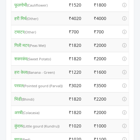
फूलगोभी
₹1520
₹1800
ⓘ
(Cauliflower)
हरी मिर्च
₹4020
₹4000
ⓘ
(Other)
टमाटर
₹700
₹700
ⓘ
(Other)
गिली मटर
₹1820
₹2000
ⓘ
(Peas Wet)
शकरकंद
₹1820
₹2000
ⓘ
(Sweet Potato)
हरा केला
₹1220
₹1600
ⓘ
(Banana - Green)
परवल
₹3020
₹3500
ⓘ
(Pointed gourd (Parval))
भिंडी
₹1820
₹2200
ⓘ
(Bhindi)
अरबी
₹1820
₹2000
ⓘ
(Colacasia)
कुंदरू
₹1020
₹1000
ⓘ
(Little gourd (Kundru))
प्याज
₹1020
₹1100
ⓘ
(Red)