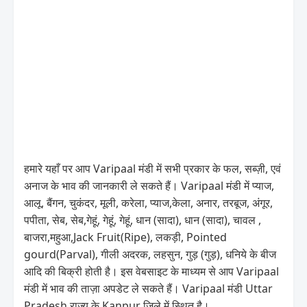
हमारे यहाँ पर आप Varipaal मंडी में सभी प्रकार के फल, सब्ज़ी, एवं
अनाज के भाव की जानकारी ले सकते हैं। Varipaal मंडी में प्याज,
आलू, बैंगन, चुकंदर, मूली, करेला, प्याज,केला, अनार, तरबूज, अंगूर,
पपीता, सेब, सेब,गेहूं, गेहूं, गेहूं, धान (सादा), धान (सादा), चावल ,
बाजरा,महुआ,Jack Fruit(Ripe), लकड़ी, Pointed
gourd(Parval), गीली अदरक, लहसुन, गुड़ (गुड़), धनिये के बीज
आदि की बिक्री होती है। इस वेबसाइट के माध्यम से आप Varipaal
मंडी में भाव की ताज़ा अपडेट ले सकते हैं। Varipaal मंडी Uttar
Pradesh राज्य के Kanpur जिले में स्थित है।