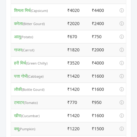
शिमला मिर्च
₹4020
₹4400
ⓘ
(Capsicum)
करेला
₹2020
₹2400
ⓘ
(Bitter Gourd)
आलू
₹670
₹750
ⓘ
(Potato)
गाजर
₹1820
₹2000
ⓘ
(Carrot)
हरी मिर्च
₹3520
₹4000
ⓘ
(Green Chilly)
पत्ता गोभी
₹1420
₹1600
ⓘ
(Cabbage)
लौकी
₹1420
₹1600
ⓘ
(Bottle Gourd)
टमाटर
₹770
₹950
ⓘ
(Tomato)
खीरा
₹1420
₹1600
ⓘ
(Cucumbar)
कद्दू
₹1220
₹1500
ⓘ
(Pumpkin)