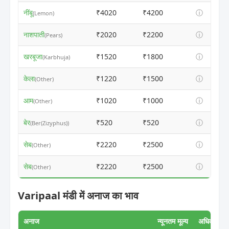
नींबू
₹4020
₹4200
ⓘ
(Lemon)
नाशपाती
₹2020
₹2200
ⓘ
(Pears)
खरबूजा
₹1520
₹1800
ⓘ
(Karbhuja)
केला
₹1220
₹1500
ⓘ
(Other)
आम
₹1020
₹1000
ⓘ
(Other)
बेर
₹520
₹520
ⓘ
(Ber(Zizyphus))
सेब
₹2220
₹2500
ⓘ
(Other)
सेब
₹2220
₹2500
ⓘ
(Other)
Varipaal मंडी में अनाज का भाव
अनाज
न्यूनतम मूल्य
अधिकतम मूल