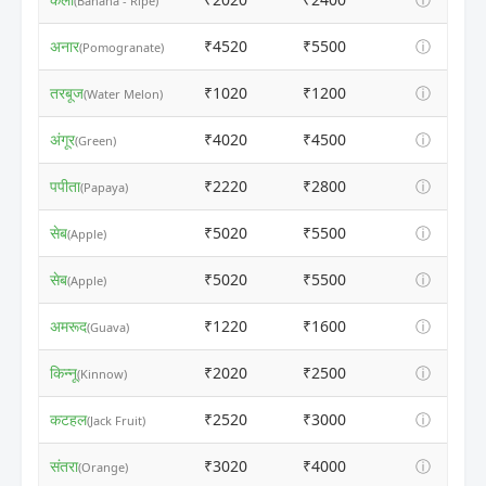
(Banana - Ripe)
अनार
₹4520
₹5500
ⓘ
(Pomogranate)
तरबूज
₹1020
₹1200
ⓘ
(Water Melon)
अंगूर
₹4020
₹4500
ⓘ
(Green)
पपीता
₹2220
₹2800
ⓘ
(Papaya)
सेब
₹5020
₹5500
ⓘ
(Apple)
सेब
₹5020
₹5500
ⓘ
(Apple)
अमरूद
₹1220
₹1600
ⓘ
(Guava)
किन्नू
₹2020
₹2500
ⓘ
(Kinnow)
कटहल
₹2520
₹3000
ⓘ
(Jack Fruit)
संतरा
₹3020
₹4000
ⓘ
(Orange)