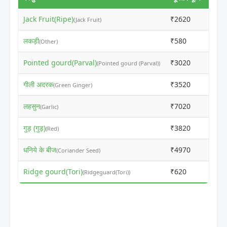
Jack Fruit(Ripe)
₹2620
₹300
(Jack Fruit)
लकड़ी
₹580
₹560
(Other)
Pointed gourd(Parval)
₹3020
₹350
(Pointed gourd (Parval))
गीली अदरक
₹3520
₹400
(Green Ginger)
लहसुन
₹7020
₹750
(Garlic)
गुड़ (गुड़)
₹3820
₹410
(Red)
धनिये के बीज
₹4970
₹520
(Coriander Seed)
Ridge gourd(Tori)
₹620
₹100
(Ridgeguard(Tori))