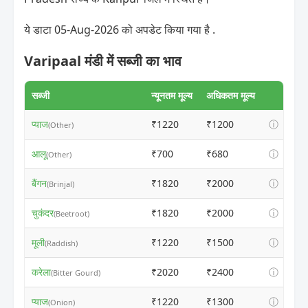
ये डाटा 05-Aug-2026 को अपडेट किया गया है .
Varipaal मंडी में सब्जी का भाव
सब्जी
न्यूनतम मूल्य
अधिकतम मूल्य
प्याज
₹1220
₹1200
ⓘ
(Other)
आलू
₹700
₹680
ⓘ
(Other)
बैंगन
₹1820
₹2000
ⓘ
(Brinjal)
चुकंदर
₹1820
₹2000
ⓘ
(Beetroot)
मूली
₹1220
₹1500
ⓘ
(Raddish)
करेला
₹2020
₹2400
ⓘ
(Bitter Gourd)
प्याज
₹1220
₹1300
ⓘ
(Onion)