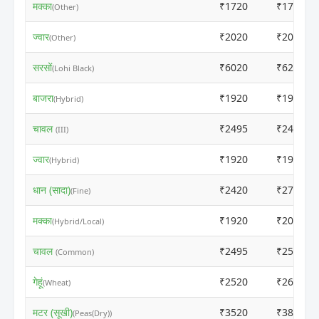
मक्का
₹1720
₹1700
(Other)
ज्वार
₹2020
₹2000
(Other)
सरसों
₹6020
₹6200
(Lohi Black)
बाजरा
₹1920
₹1920
(Hybrid)
चावल
₹2495
₹2485
(III)
ज्वार
₹1920
₹1950
(Hybrid)
धान (सादा)
₹2420
₹2700
(Fine)
मक्का
₹1920
₹2000
(Hybrid/Local)
चावल
₹2495
₹2500
(Common)
गेहूं
₹2520
₹2600
(Wheat)
मटर (सूखी)
₹3520
₹3800
(Peas(Dry))