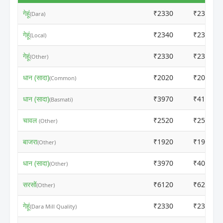
गेहूं
₹2330
₹2310
(Dara)
गेहूं
₹2340
₹2320
(Local)
गेहूं
₹2330
₹2315
(Other)
धान (सादा)
₹2020
₹2010
(Common)
धान (सादा)
₹3970
₹4100
(Basmati)
चावल
₹2520
₹2560
(Other)
बाजरा
₹1920
₹1900
(Other)
धान (सादा)
₹3970
₹4000
(Other)
सरसों
₹6120
₹6200
(Other)
गेहूं
₹2330
₹2310
(Dara Mill Quality)