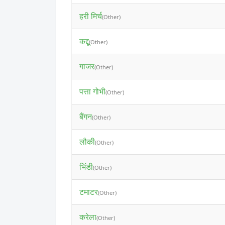
हरी मिर्च
(Other)
कद्दू
(Other)
गाजर
(Other)
पत्ता गोभी
(Other)
बैंगन
(Other)
लौकी
(Other)
भिंडी
(Other)
टमाटर
(Other)
करेला
(Other)