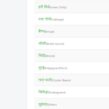
हरी मिर्च
(Green Chilly)
पत्ता गोभी
(Cabbage)
बैंगन
(Brinjal)
लौकी
(Bottle Gourd)
भिंडी
(Bhindi)
तुरई
(Ridgeguard(Tori))
ग्वार फली
(Cluster Beans)
चिचिड़ा
(Snakeguard)
चुकंदर
(Other)