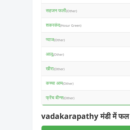
सहजन फली
(Other)
शकरकंद
(Hosur Green)
प्याज
(Other)
आलू
(Other)
खीरा
(Other)
कच्चा आम
(Other)
फ्रेंच बीन्स
(Other)
vadakarapathy मंडी में फल 