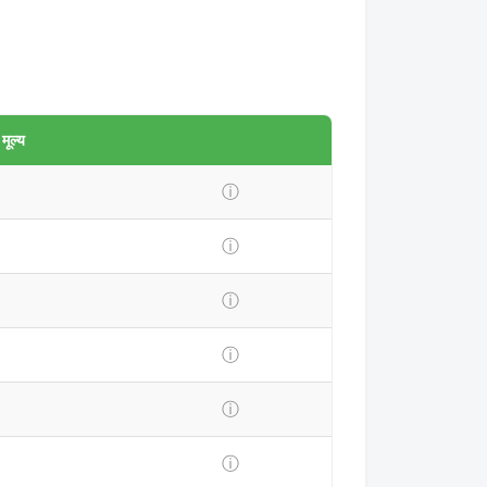
ूल्य
ⓘ
ⓘ
ⓘ
ⓘ
ⓘ
ⓘ