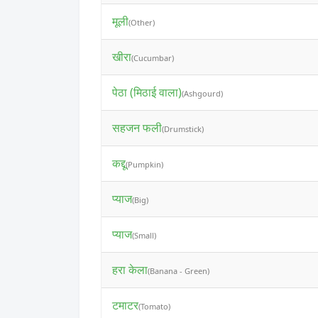
मूली
(Other)
खीरा
(Cucumbar)
पेठा (मिठाई वाला)
(Ashgourd)
सहजन फली
(Drumstick)
कद्दू
(Pumpkin)
प्याज
(Big)
प्याज
(Small)
हरा केला
(Banana - Green)
टमाटर
(Tomato)