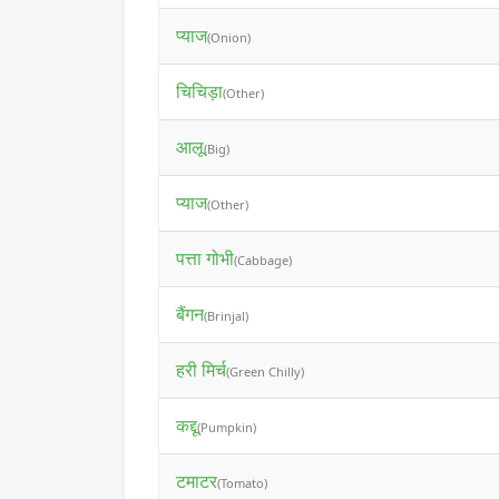
प्याज
(Onion)
चिचिड़ा
(Other)
आलू
(Big)
प्याज
(Other)
पत्ता गोभी
(Cabbage)
बैंगन
(Brinjal)
हरी मिर्च
(Green Chilly)
कद्दू
(Pumpkin)
टमाटर
(Tomato)