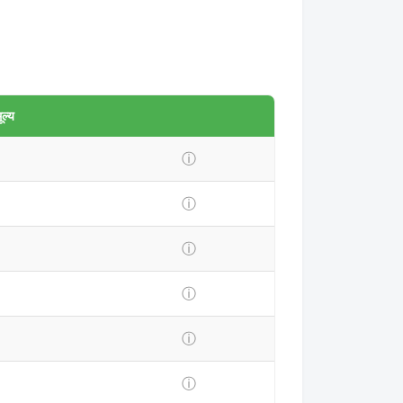
ल्य
ⓘ
ⓘ
ⓘ
ⓘ
ⓘ
ⓘ