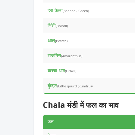
हरा केला
(Banana - Green)
भिंडी
(Bhindi)
आलू
(Potato)
राजगिरा
(Amaranthus)
कच्चा आम
(Other)
कुंदरू
(Little gourd (Kundru))
Chala मंडी में फल का भाव
फल