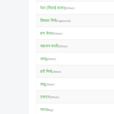
पेठा (मिठाई वाला)
(Other)
शिमला मिर्च
(Capsicum)
हरा केला
(Other)
सहजन फली
(Other)
आलू
(Other)
हरी मिर्च
(Other)
कद्दू
(Other)
टमाटर
(Other)
प्याज
(Big)