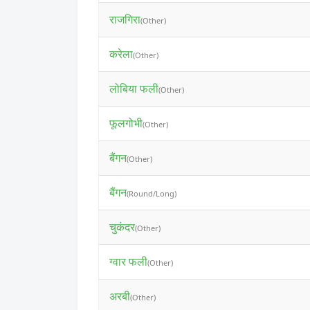
राजगिरा
(Other)
करेला
(Other)
लोबिया फली
(Other)
फूलगोभी
(Other)
बैंगन
(Other)
बैंगन
(Round/Long)
चुकंदर
(Other)
ग्वार फली
(Other)
अरबी
(Other)