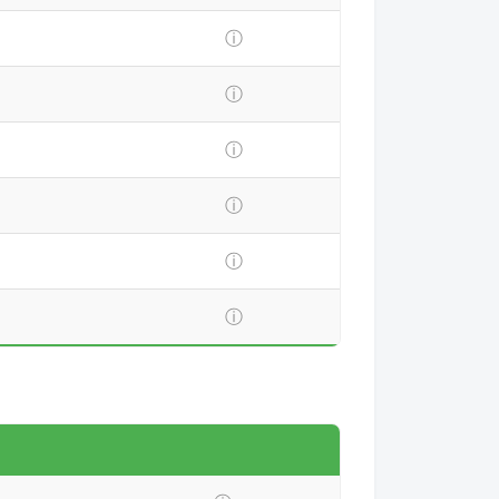
ⓘ
ⓘ
ⓘ
ⓘ
ⓘ
ⓘ