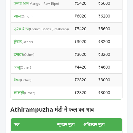
कच्चा आम
₹5420
₹5600
ⓘ
(Mango - Raw-Ripe)
प्याज
₹6020
₹6200
ⓘ
(Onion)
फ्रेंच बीन्स
₹5420
₹5600
ⓘ
(French Beans (Frasbean))
कुंदरू
₹3020
₹3200
ⓘ
(Other)
टमाटर
₹3020
₹3200
ⓘ
(Other)
आलू
₹4420
₹4600
ⓘ
(Other)
बैंगन
₹2820
₹3000
ⓘ
(Other)
काकड़ी
₹2820
₹3000
ⓘ
(Other)
Athirampuzha मंडी में फल का भाव
फल
न्यूनतम मूल्य
अधिकतम मूल्य