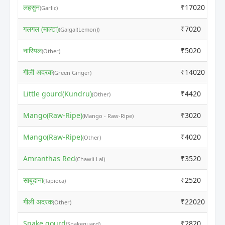
लहसुन
₹17020
₹
(Garlic)
गलगल (माल्टा)
₹7020
₹
(Galgal(Lemon))
नारियल
₹5020
₹
(Other)
गीली अदरक
₹14020
₹
(Green Ginger)
Little gourd(Kundru)
₹4420
₹
(Other)
Mango(Raw-Ripe)
₹3020
₹
(Mango - Raw-Ripe)
Mango(Raw-Ripe)
₹4020
₹
(Other)
Amranthas Red
₹3520
₹
(Chawli Lal)
साबूदाना
₹2520
₹
(Tapioca)
गीली अदरक
₹22020
₹
(Other)
Snake gourd
₹2820
₹
(Snakeguard)