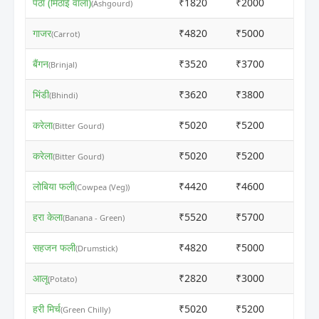
पेठा (मिठाई वाला)
₹1820
₹2000
ⓘ
(Ashgourd)
गाजर
₹4820
₹5000
ⓘ
(Carrot)
बैंगन
₹3520
₹3700
ⓘ
(Brinjal)
भिंडी
₹3620
₹3800
ⓘ
(Bhindi)
करेला
₹5020
₹5200
ⓘ
(Bitter Gourd)
करेला
₹5020
₹5200
ⓘ
(Bitter Gourd)
लोबिया फली
₹4420
₹4600
ⓘ
(Cowpea (Veg))
हरा केला
₹5520
₹5700
ⓘ
(Banana - Green)
सहजन फली
₹4820
₹5000
ⓘ
(Drumstick)
आलू
₹2820
₹3000
ⓘ
(Potato)
हरी मिर्च
₹5020
₹5200
ⓘ
(Green Chilly)