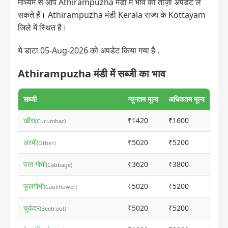
माध्यम से आप Athirampuzha मंडी में भाव की ताज़ा अपडेट ले
सकते हैं। Athirampuzha मंडी Kerala राज्य के Kottayam
जिले में स्थित है।
ये डाटा 05-Aug-2026 को अपडेट किया गया है .
Athirampuzha मंडी में सब्जी का भाव
सब्जी
न्यूनतम मूल्य
अधिकतम मूल्य
खीरा
₹1420
₹1600
ⓘ
(Cucumbar)
अरबी
₹5020
₹5200
ⓘ
(Other)
पत्ता गोभी
₹3620
₹3800
ⓘ
(Cabbage)
फूलगोभी
₹5020
₹5200
ⓘ
(Cauliflower)
चुकंदर
₹5020
₹5200
ⓘ
(Beetroot)