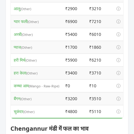
आलू
₹2900
₹3210
ⓘ
(Other)
ग्वार फली
₹6900
₹7210
ⓘ
(Other)
अरबी
₹5400
₹6010
ⓘ
(Other)
प्याज
₹1700
₹1860
ⓘ
(Other)
हरी मिर्च
₹5900
₹6210
ⓘ
(Other)
हरा केला
₹3400
₹3710
ⓘ
(Other)
कच्चा आम
₹0
₹10
ⓘ
(Mango - Raw-Ripe)
बैंगन
₹3200
₹3510
ⓘ
(Other)
चुकंदर
₹4800
₹5110
ⓘ
(Other)
Chengannur मंडी में फल का भाव