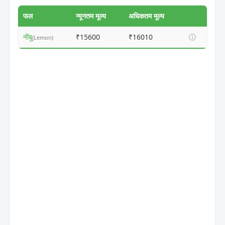
फल
न्यूनतम मूल्य
अधिकतम मूल्य
नींबू
₹15600
₹16010
ⓘ
(Lemon)