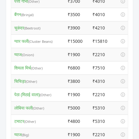
पत्ता गोभी
₹3700
₹4010
ⓘ
(Other)
बैंगन
₹3500
₹4010
ⓘ
(Brinjal)
चुकंदर
₹3900
₹4210
ⓘ
(Beetroot)
ग्वार फली
₹15000
₹15810
ⓘ
(Cluster Beans)
प्याज
₹1900
₹2210
ⓘ
(Onion)
शिमला मिर्च
₹6800
₹7510
ⓘ
(Other)
चिचिड़ा
₹3800
₹4310
ⓘ
(Other)
पेठा (मिठाई वाला)
₹1900
₹2210
ⓘ
(Other)
लोबिया फली
₹5000
₹5310
ⓘ
(Other)
टमाटर
₹4800
₹5310
ⓘ
(Other)
प्याज
₹1900
₹2210
ⓘ
(Big)