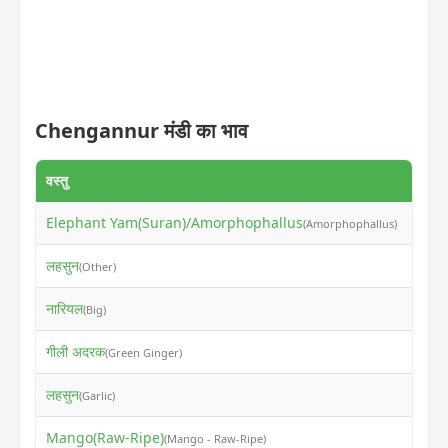
Chengannur मंडी का भाव
वस्तु
न्यूनत
Elephant Yam(Suran)/Amorphophallus
₹30
(Amorphophallus)
लहसुन
₹14
(Other)
नारियल
₹53
(Big)
गीली अदरक
₹11
(Green Ginger)
लहसुन
₹14
(Garlic)
Mango(Raw-Ripe)
₹29
(Mango - Raw-Ripe)