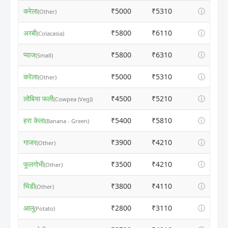
करेला
₹5000
₹5310
ⓘ
(Other)
अरबी
₹5800
₹6110
ⓘ
(Colacasia)
प्याज
₹5800
₹6310
ⓘ
(Small)
करेला
₹5000
₹5310
ⓘ
(Other)
लोबिया फली
₹4500
₹5210
ⓘ
(Cowpea (Veg))
हरा केला
₹5400
₹5810
ⓘ
(Banana - Green)
गाजर
₹3900
₹4210
ⓘ
(Other)
फूलगोभी
₹3500
₹4210
ⓘ
(Other)
भिंडी
₹3800
₹4110
ⓘ
(Other)
आलू
₹2800
₹3110
ⓘ
(Potato)