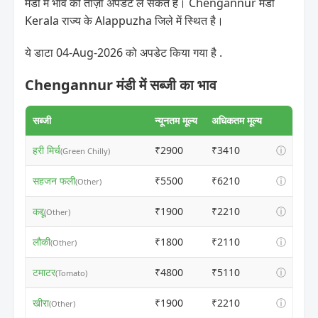
मंडी में भाव की ताज़ा अपडेट ले सकते हैं। Chengannur मंडी
Kerala राज्य के Alappuzha जिले में स्थित है।
ये डाटा 04-Aug-2026 को अपडेट किया गया है .
Chengannur मंडी में सब्जी का भाव
सब्जी
न्यूनतम मूल्य
अधिकतम मूल्य
हरी मिर्च
₹2900
₹3410
ⓘ
(Green Chilly)
सहजन फली
₹5500
₹6210
ⓘ
(Other)
कद्दू
₹1900
₹2210
ⓘ
(Other)
लौकी
₹1800
₹2110
ⓘ
(Other)
टमाटर
₹4800
₹5110
ⓘ
(Tomato)
खीरा
₹1900
₹2210
ⓘ
(Other)