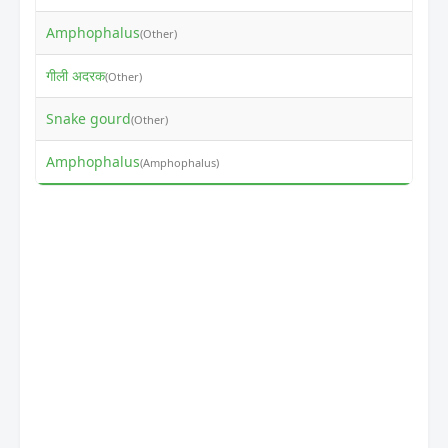
Amphophalus
₹38
(Other)
गीली अदरक
₹0
(Other)
Snake gourd
₹37
(Other)
Amphophalus
₹19
(Amphophalus)