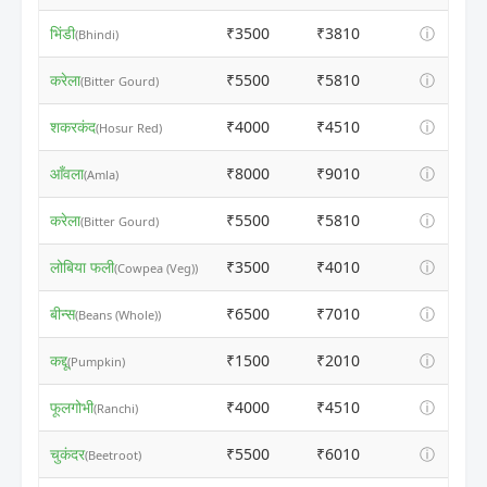
भिंडी
₹3500
₹3810
ⓘ
(Bhindi)
करेला
₹5500
₹5810
ⓘ
(Bitter Gourd)
शकरकंद
₹4000
₹4510
ⓘ
(Hosur Red)
आँवला
₹8000
₹9010
ⓘ
(Amla)
करेला
₹5500
₹5810
ⓘ
(Bitter Gourd)
लोबिया फली
₹3500
₹4010
ⓘ
(Cowpea (Veg))
बीन्स
₹6500
₹7010
ⓘ
(Beans (Whole))
कद्दू
₹1500
₹2010
ⓘ
(Pumpkin)
फूलगोभी
₹4000
₹4510
ⓘ
(Ranchi)
चुकंदर
₹5500
₹6010
ⓘ
(Beetroot)