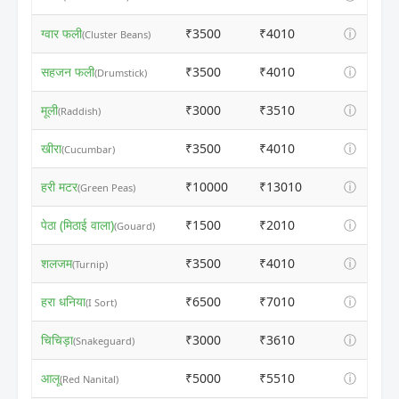
ग्वार फली
₹3500
₹4010
ⓘ
(Cluster Beans)
सहजन फली
₹3500
₹4010
ⓘ
(Drumstick)
मूली
₹3000
₹3510
ⓘ
(Raddish)
खीरा
₹3500
₹4010
ⓘ
(Cucumbar)
हरी मटर
₹10000
₹13010
ⓘ
(Green Peas)
पेठा (मिठाई वाला)
₹1500
₹2010
ⓘ
(Gouard)
शलजम
₹3500
₹4010
ⓘ
(Turnip)
हरा धनिया
₹6500
₹7010
ⓘ
(I Sort)
चिचिड़ा
₹3000
₹3610
ⓘ
(Snakeguard)
आलू
₹5000
₹5510
ⓘ
(Red Nanital)