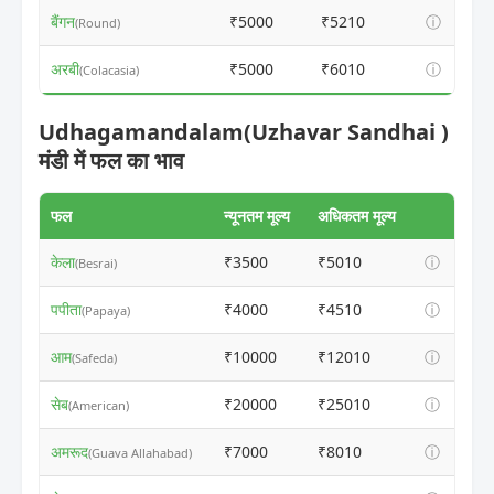
बैंगन
₹5000
₹5210
ⓘ
(Round)
अरबी
₹5000
₹6010
ⓘ
(Colacasia)
Udhagamandalam(Uzhavar Sandhai )
मंडी में फल का भाव
फल
न्यूनतम मूल्य
अधिकतम मूल्य
केला
₹3500
₹5010
ⓘ
(Besrai)
पपीता
₹4000
₹4510
ⓘ
(Papaya)
आम
₹10000
₹12010
ⓘ
(Safeda)
सेब
₹20000
₹25010
ⓘ
(American)
अमरूद
₹7000
₹8010
ⓘ
(Guava Allahabad)