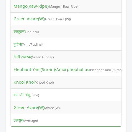
Mango(Raw-Ripe)
₹
(Mango - Raw-Ripe)
Green Avare(W)
₹
(Green Avare (W))
साबूदाना
₹
(Tapioca)
पुदीना
₹
(Mint(Pudina))
गीली अदरक
₹
(Green Ginger)
Elephant Yam(Suran)/Amorphophallus
₹
(Elephant Yam (Suran))
Knool Khol
₹
(Knool Khol)
कागजी नींबू
₹
(Lime)
Green Avare(W)
₹
(Avare (W))
लहसुन
₹
(Average)