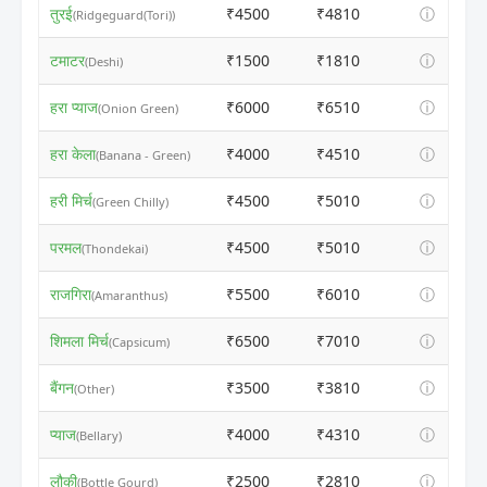
तुरई
₹4500
₹4810
ⓘ
(Ridgeguard(Tori))
टमाटर
₹1500
₹1810
ⓘ
(Deshi)
हरा प्याज
₹6000
₹6510
ⓘ
(Onion Green)
हरा केला
₹4000
₹4510
ⓘ
(Banana - Green)
हरी मिर्च
₹4500
₹5010
ⓘ
(Green Chilly)
परमल
₹4500
₹5010
ⓘ
(Thondekai)
राजगिरा
₹5500
₹6010
ⓘ
(Amaranthus)
शिमला मिर्च
₹6500
₹7010
ⓘ
(Capsicum)
बैंगन
₹3500
₹3810
ⓘ
(Other)
प्याज
₹4000
₹4310
ⓘ
(Bellary)
लौकी
₹2500
₹2810
ⓘ
(Bottle Gourd)