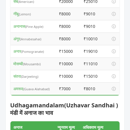
सेब
₹20000
₹25010
ⓘ
(American)
नींबू
₹8000
₹9010
ⓘ
(Lemon)
अनानास
₹8000
₹9010
ⓘ
(Pine Apple)
अंगूर
₹8000
₹10010
ⓘ
(Annabesahai)
अनार
₹15000
₹19010
ⓘ
(Pomogranate)
मोसम्बी
₹10000
₹11010
ⓘ
(Mousambi)
संतरा
₹10000
₹15010
ⓘ
(Darjeeling)
अमरूद
₹7000
₹8010
ⓘ
(Guava Alahabad)
Udhagamandalam(Uzhavar Sandhai )
मंडी में अनाज का भाव
अनाज
न्यूनतम मूल्य
अधिकतम मूल्य