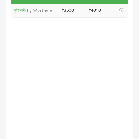
मूंगफली
₹3500
₹4010
ⓘ
(Big (With Shell))