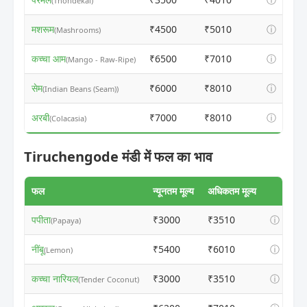
(Thondekai)
मशरूम
₹4500
₹5010
ⓘ
(Mashrooms)
कच्चा आम
₹6500
₹7010
ⓘ
(Mango - Raw-Ripe)
सेम
₹6000
₹8010
ⓘ
(Indian Beans (Seam))
अरबी
₹7000
₹8010
ⓘ
(Colacasia)
Tiruchengode मंडी में फल का भाव
फल
न्यूनतम मूल्य
अधिकतम मूल्य
पपीता
₹3000
₹3510
ⓘ
(Papaya)
नींबू
₹5400
₹6010
ⓘ
(Lemon)
कच्चा नारियल
₹3000
₹3510
ⓘ
(Tender Coconut)