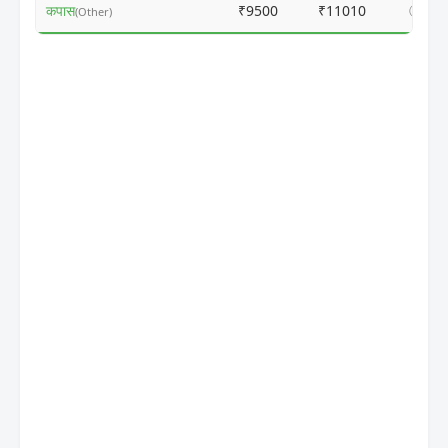
कपास
₹9500
₹11010
ⓘ
(Other)