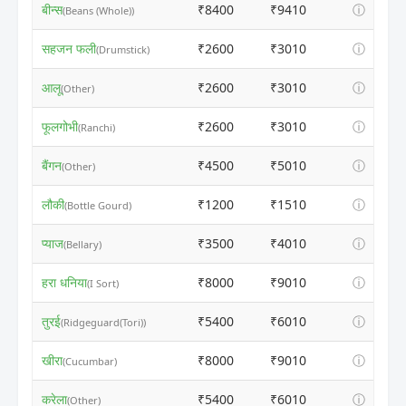
बीन्स
₹8400
₹9410
ⓘ
(Beans (Whole))
सहजन फली
₹2600
₹3010
ⓘ
(Drumstick)
आलू
₹2600
₹3010
ⓘ
(Other)
फूलगोभी
₹2600
₹3010
ⓘ
(Ranchi)
बैंगन
₹4500
₹5010
ⓘ
(Other)
लौकी
₹1200
₹1510
ⓘ
(Bottle Gourd)
प्याज
₹3500
₹4010
ⓘ
(Bellary)
हरा धनिया
₹8000
₹9010
ⓘ
(I Sort)
तुरई
₹5400
₹6010
ⓘ
(Ridgeguard(Tori))
खीरा
₹8000
₹9010
ⓘ
(Cucumbar)
करेला
₹5400
₹6010
ⓘ
(Other)