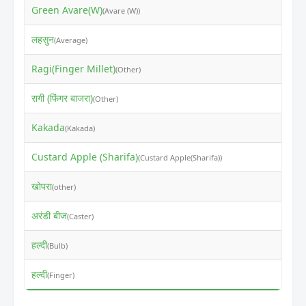
Green Avare(W)
₹
(Avare (W))
लहसुन
₹
(Average)
Ragi(Finger Millet)
₹
(Other)
रागी (फिंगर बाजरा)
₹
(Other)
Kakada
₹
(Kakada)
Custard Apple (Sharifa)
₹
(Custard Apple(Sharifa))
खोपरा
₹
(other)
अरंडी बीज
₹
(Caster)
हल्दी
₹
(Bulb)
हल्दी
₹
(Finger)