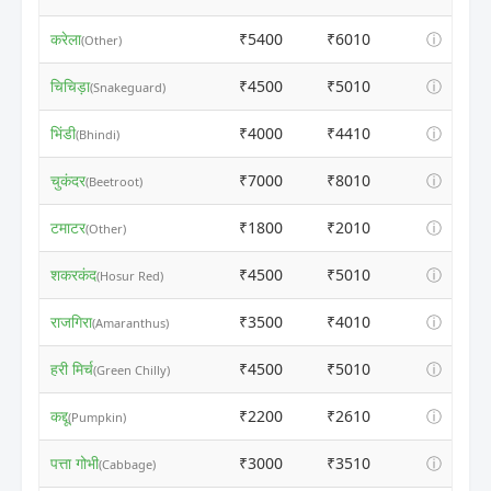
करेला
₹5400
₹6010
ⓘ
(Other)
चिचिड़ा
₹4500
₹5010
ⓘ
(Snakeguard)
भिंडी
₹4000
₹4410
ⓘ
(Bhindi)
चुकंदर
₹7000
₹8010
ⓘ
(Beetroot)
टमाटर
₹1800
₹2010
ⓘ
(Other)
शकरकंद
₹4500
₹5010
ⓘ
(Hosur Red)
राजगिरा
₹3500
₹4010
ⓘ
(Amaranthus)
हरी मिर्च
₹4500
₹5010
ⓘ
(Green Chilly)
कद्दू
₹2200
₹2610
ⓘ
(Pumpkin)
पत्ता गोभी
₹3000
₹3510
ⓘ
(Cabbage)