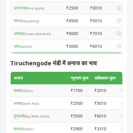
अनानास
₹2500
₹3010
ⓘ
(Pine Apple)
संतरा
₹4500
₹5010
ⓘ
(Darjeeling)
अमरूद
₹6000
₹7010
ⓘ
(Guava Alahabad)
आम
₹5000
₹6010
ⓘ
(Safeda)
Tiruchengode मंडी में अनाज का भाव
अनाज
न्यूनतम मूल्य
अधिकतम मूल्य
मक्का
₹1700
₹2010
ⓘ
(Other)
मक्का
₹2500
₹3010
ⓘ
(Deshi Red)
मूंगफली
₹5500
₹6010
ⓘ
(Big (With Shell))
बाजरा
₹2900
₹3310
ⓘ
(Other)