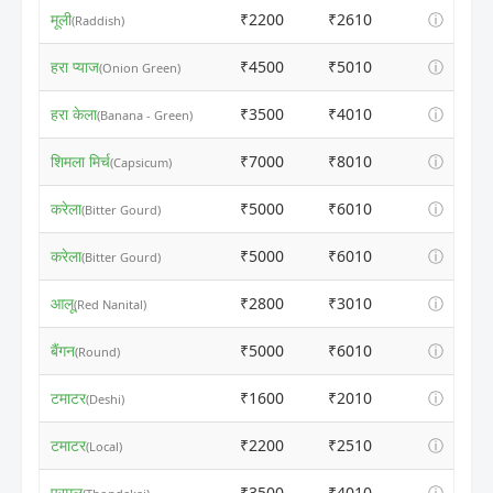
मूली
₹2200
₹2610
ⓘ
(Raddish)
हरा प्याज
₹4500
₹5010
ⓘ
(Onion Green)
हरा केला
₹3500
₹4010
ⓘ
(Banana - Green)
शिमला मिर्च
₹7000
₹8010
ⓘ
(Capsicum)
करेला
₹5000
₹6010
ⓘ
(Bitter Gourd)
करेला
₹5000
₹6010
ⓘ
(Bitter Gourd)
आलू
₹2800
₹3010
ⓘ
(Red Nanital)
बैंगन
₹5000
₹6010
ⓘ
(Round)
टमाटर
₹1600
₹2010
ⓘ
(Deshi)
टमाटर
₹2200
₹2510
ⓘ
(Local)
परमल
₹3500
₹4010
ⓘ