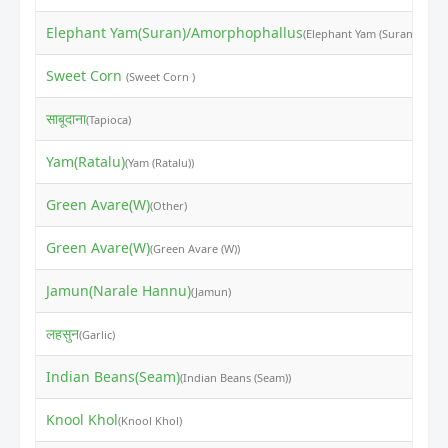
Elephant Yam(Suran)/Amorphophallus
₹
(Elephant Yam (Suran))
Sweet Corn
₹
(Sweet Corn )
साबूदाना
₹
(Tapioca)
Yam(Ratalu)
₹
(Yam (Ratalu))
Green Avare(W)
₹
(Other)
Green Avare(W)
₹
(Green Avare (W))
Jamun(Narale Hannu)
₹
(Jamun)
लहसुन
₹
(Garlic)
Indian Beans(Seam)
₹
(Indian Beans (Seam))
Knool Khol
₹
(Knool Khol)