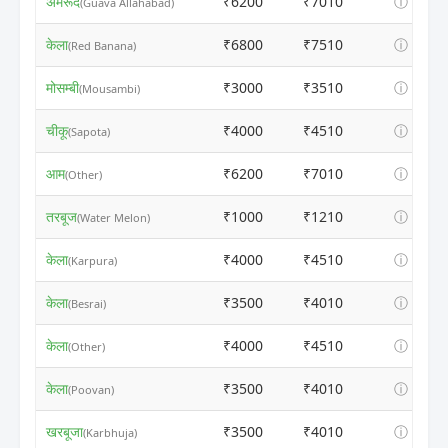
अमरूद
₹6200
₹7010
ⓘ
(Guava Allahabad)
केला
₹6800
₹7510
ⓘ
(Red Banana)
मोसम्बी
₹3000
₹3510
ⓘ
(Mousambi)
चीकू
₹4000
₹4510
ⓘ
(Sapota)
आम
₹6200
₹7010
ⓘ
(Other)
तरबूज
₹1000
₹1210
ⓘ
(Water Melon)
केला
₹4000
₹4510
ⓘ
(Karpura)
केला
₹3500
₹4010
ⓘ
(Besrai)
केला
₹4000
₹4510
ⓘ
(Other)
केला
₹3500
₹4010
ⓘ
(Poovan)
खरबूजा
₹3500
₹4010
ⓘ
(Karbhuja)