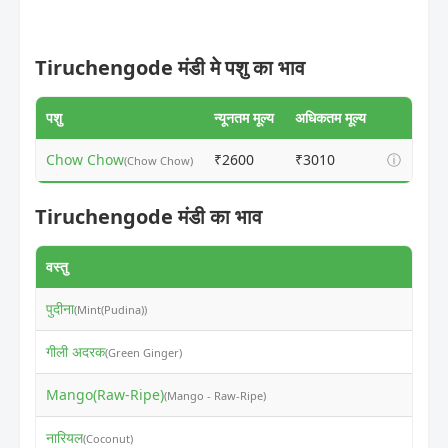
Tiruchengode मंडी मे पशु का भाव
पशु
न्यूनतम मूल्य
अधिकतम मूल्य
Chow Chow
₹2600
₹3010
ⓘ
(Chow Chow)
Tiruchengode मंडी का भाव
वस्तु
न
पुदीना
₹
(Mint(Pudina))
गीली अदरक
₹
(Green Ginger)
Mango(Raw-Ripe)
₹
(Mango - Raw-Ripe)
नारियल
₹
(Coconut)