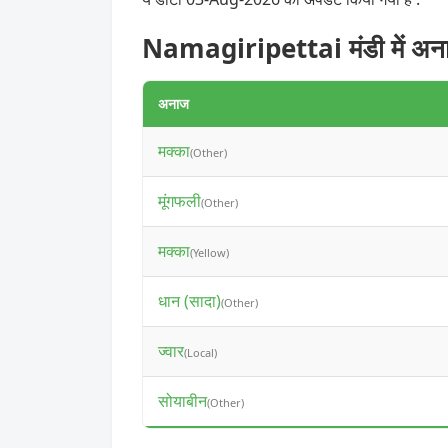
Namagiripettai मंडी में अन
अनाज
मक्का
(Other)
मूंगफली
(Other)
मक्का
(Yellow)
धान (सादा)
(Other)
ज्वार
(Local)
सोयाबीन
(Other)