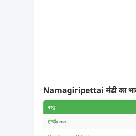
Namagiripettai मंडी का भा
वस्तु
हल्दी
(Other)