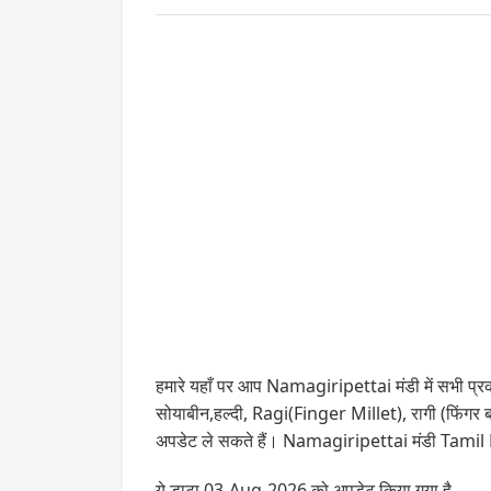
हमारे यहाँ पर आप Namagiripettai मंडी में सभी प्रक
सोयाबीन,हल्दी, Ragi(Finger Millet), रागी (फिंगर बा
अपडेट ले सकते हैं। Namagiripettai मंडी Tamil 
ये डाटा 03-Aug-2026 को अपडेट किया गया है .