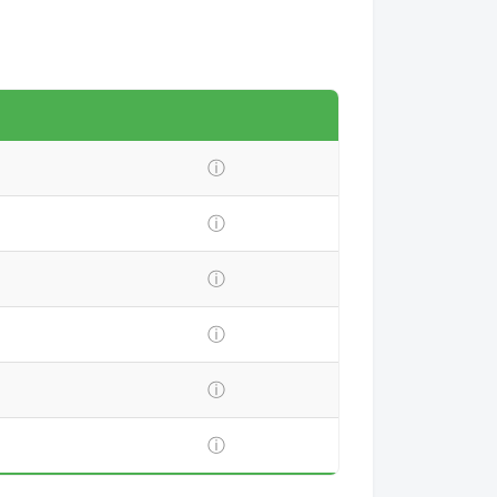
ⓘ
ⓘ
ⓘ
ⓘ
ⓘ
ⓘ