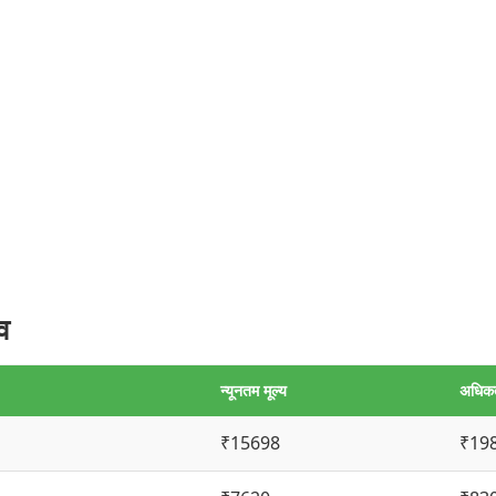
व
न्यूनतम मूल्य
अधिकत
₹15698
₹19