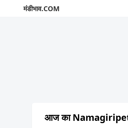
मंडीभाव.COM
आज का Namagiripett