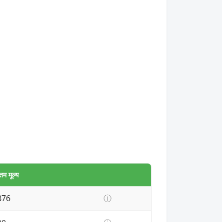
म मूल्य
876
ⓘ