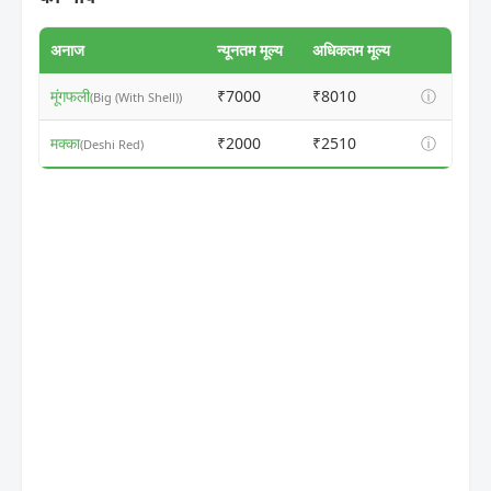
अनाज
न्यूनतम मूल्य
अधिकतम मूल्य
मूंगफली
₹7000
₹8010
ⓘ
(Big (With Shell))
मक्का
₹2000
₹2510
ⓘ
(Deshi Red)