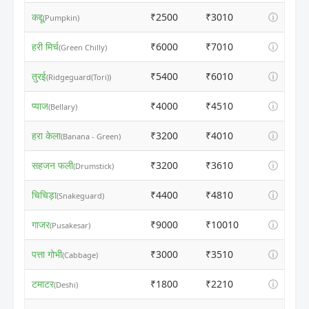
कद्दू
₹2500
₹3010
ⓘ
(Pumpkin)
हरी मिर्च
₹6000
₹7010
ⓘ
(Green Chilly)
तुरई
₹5400
₹6010
ⓘ
(Ridgeguard(Tori))
प्याज
₹4000
₹4510
ⓘ
(Bellary)
हरा केला
₹3200
₹4010
ⓘ
(Banana - Green)
सहजन फली
₹3200
₹3610
ⓘ
(Drumstick)
चिचिड़ा
₹4400
₹4810
ⓘ
(Snakeguard)
गाजर
₹9000
₹10010
ⓘ
(Pusakesar)
पत्ता गोभी
₹3000
₹3510
ⓘ
(Cabbage)
टमाटर
₹1800
₹2210
ⓘ
(Deshi)