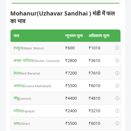
Mohanur(Uzhavar Sandhai ) मंडी में फल
का भाव
फल
न्यूनतम मूल्य
अधिकतम मूल्य
तरबूज
₹600
₹1010
ⓘ
(Water Melon)
कच्चा नारियल
₹2800
₹3610
ⓘ
(Tender Coconut)
केला
₹7200
₹7610
ⓘ
(Red Banana)
अमरूद
₹5500
₹6010
ⓘ
(Guava Allahabad)
नींबू
₹4400
₹4810
ⓘ
(Lemon)
पपीता
₹2400
₹3210
ⓘ
(Papaya)
आम
₹5500
₹6010
ⓘ
(Other)