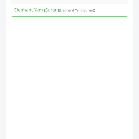
Elephant Yam (Suran)
₹
(Elephant Yam (Suran))