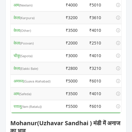
आम
₹4000
₹5010
ⓘ
(Neelam)
केला
₹3200
₹3610
ⓘ
(Karpura)
केला
₹3500
₹4010
ⓘ
(Other)
केला
₹2000
₹2510
ⓘ
(Poovan)
चीकू
₹3000
₹4010
ⓘ
(Sapota)
केला
₹2800
₹3210
ⓘ
(Elakki Bale)
अमरूद
₹5000
₹6010
ⓘ
(Guava Alahabad)
आम
₹3500
₹4010
ⓘ
(Safeda)
रतालू
₹5500
₹6010
ⓘ
(Yam (Ratalu))
Mohanur(Uzhavar Sandhai ) मंडी में अनाज
का भाव