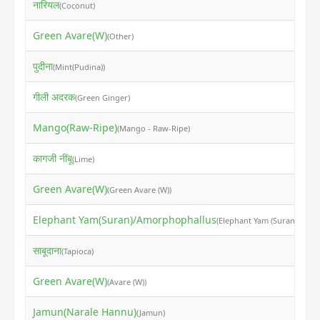
नारियल
₹
(Coconut)
Green Avare(W)
₹
(Other)
पुदीना
₹
(Mint(Pudina))
गीली अदरक
₹
(Green Ginger)
Mango(Raw-Ripe)
₹
(Mango - Raw-Ripe)
कागजी नींबू
₹
(Lime)
Green Avare(W)
₹
(Green Avare (W))
Elephant Yam(Suran)/Amorphophallus
₹
(Elephant Yam (Suran))
साबूदाना
₹
(Tapioca)
Green Avare(W)
₹
(Avare (W))
Jamun(Narale Hannu)
₹
(Jamun)