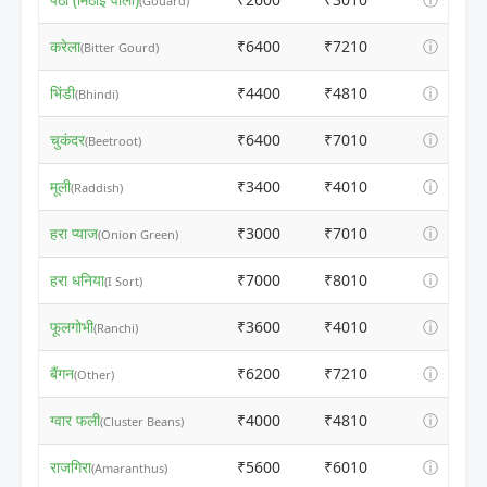
(Gouard)
करेला
₹6400
₹7210
ⓘ
(Bitter Gourd)
भिंडी
₹4400
₹4810
ⓘ
(Bhindi)
चुकंदर
₹6400
₹7010
ⓘ
(Beetroot)
मूली
₹3400
₹4010
ⓘ
(Raddish)
हरा प्याज
₹3000
₹7010
ⓘ
(Onion Green)
हरा धनिया
₹7000
₹8010
ⓘ
(I Sort)
फूलगोभी
₹3600
₹4010
ⓘ
(Ranchi)
बैंगन
₹6200
₹7210
ⓘ
(Other)
ग्वार फली
₹4000
₹4810
ⓘ
(Cluster Beans)
राजगिरा
₹5600
₹6010
ⓘ
(Amaranthus)