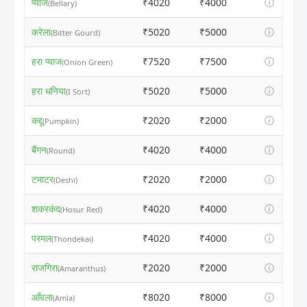
प्याज
₹4020
₹4000
ⓘ
(Bellary)
करेला
₹5020
₹5000
ⓘ
(Bitter Gourd)
हरा प्याज
₹7520
₹7500
ⓘ
(Onion Green)
हरा धनिया
₹5020
₹5000
ⓘ
(I Sort)
कद्दू
₹2020
₹2000
ⓘ
(Pumpkin)
बैंगन
₹4020
₹4000
ⓘ
(Round)
टमाटर
₹2020
₹2000
ⓘ
(Deshi)
शकरकंद
₹4020
₹4000
ⓘ
(Hosur Red)
परमल
₹4020
₹4000
ⓘ
(Thondekai)
राजगिरा
₹2020
₹2000
ⓘ
(Amaranthus)
आँवला
₹8020
₹8000
ⓘ
(Amla)