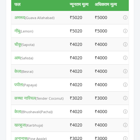
फल
न्यूनतम मूल्य
अधिकतम मूल्य
अमरूद
₹5020
₹5000
ⓘ
(Guava Allahabad)
नींबू
₹5020
₹5000
ⓘ
(Lemon)
चीकू
₹4020
₹4000
ⓘ
(Sapota)
आम
₹4020
₹4000
ⓘ
(Safeda)
केला
₹4020
₹4000
ⓘ
(Besrai)
पपीता
₹4020
₹4000
ⓘ
(Papaya)
कच्चा नारियल
₹3020
₹3000
ⓘ
(Tender Coconut)
केला
₹4020
₹4000
ⓘ
(Bhushavali(Pacha))
खरबूजा
₹4020
₹4000
ⓘ
(Karbhuja)
अनानास
₹3020
₹3000
ⓘ
(Pine Apple)