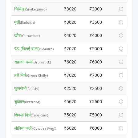
चिचिड़ा
₹3020
₹3000
ⓘ
(Snakeguard)
मूली
₹3620
₹3600
ⓘ
(Raddish)
खीरा
₹4020
₹4000
ⓘ
(Cucumbar)
पेठा (मिठाई वाला)
₹2020
₹2000
ⓘ
(Gouard)
सहजन फली
₹6020
₹6000
ⓘ
(Drumstick)
हरी मिर्च
₹7020
₹7000
ⓘ
(Green Chilly)
फूलगोभी
₹2520
₹2500
ⓘ
(Ranchi)
चुकंदर
₹5620
₹5600
ⓘ
(Beetroot)
शिमला मिर्च
₹5020
₹5000
ⓘ
(Capsicum)
लोबिया फली
₹6020
₹6000
ⓘ
(Cowpea (Veg))