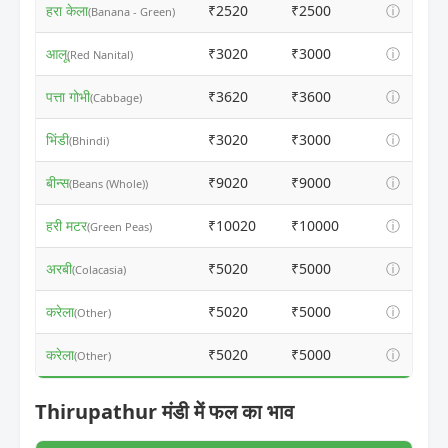
हरा केला
₹2520
₹2500
ⓘ
(Banana - Green)
आलू
₹3020
₹3000
ⓘ
(Red Nanital)
पत्ता गोभी
₹3620
₹3600
ⓘ
(Cabbage)
भिंडी
₹3020
₹3000
ⓘ
(Bhindi)
बीन्स
₹9020
₹9000
ⓘ
(Beans (Whole))
हरी मटर
₹10020
₹10000
ⓘ
(Green Peas)
अरबी
₹5020
₹5000
ⓘ
(Colacasia)
करेला
₹5020
₹5000
ⓘ
(Other)
करेला
₹5020
₹5000
ⓘ
(Other)
Thirupathur मंडी में फल का भाव