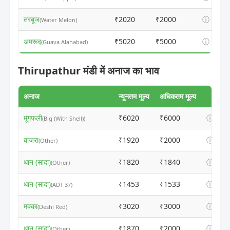
तरबूज
₹2020
₹2000
ⓘ
(Water Melon)
अमरूद
₹5020
₹5000
ⓘ
(Guava Alahabad)
Thirupathur मंडी में अनाज का भाव
अनाज
न्यूनतम मूल्य
अधिकतम मूल्य
मूंगफली
₹6020
₹6000
ⓘ
(Big (With Shell))
बाजरा
₹1920
₹2000
ⓘ
(Other)
धान (सादा)
₹1820
₹1840
ⓘ
(Other)
धान (सादा)
₹1453
₹1533
ⓘ
(ADT 37)
मक्का
₹3020
₹3000
ⓘ
(Deshi Red)
धान (सादा)
₹1870
₹2000
ⓘ
(Other)