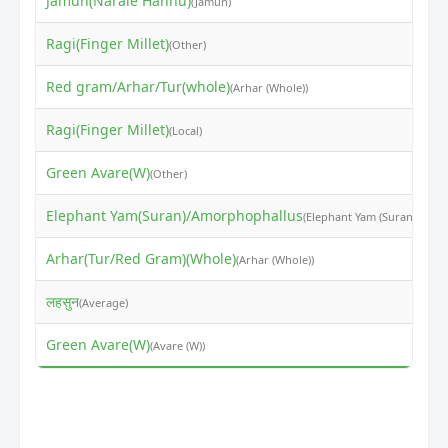
Jamun(Narale Hannu)
₹
(Jamun)
Ragi(Finger Millet)
₹
(Other)
Red gram/Arhar/Tur(whole)
₹
(Arhar (Whole))
Ragi(Finger Millet)
₹
(Local)
Green Avare(W)
₹
(Other)
Elephant Yam(Suran)/Amorphophallus
₹
(Elephant Yam (Suran))
Arhar(Tur/Red Gram)(Whole)
₹
(Arhar (Whole))
लहसुन
₹
(Average)
Green Avare(W)
₹
(Avare (W))