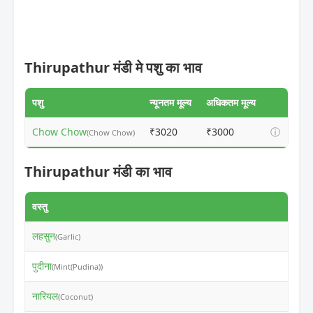
Thirupathur मंडी मे पशु का भाव
पशु
न्यूनतम मूल्य
अधिकतम मूल्य
Chow Chow
₹3020
₹3000
ⓘ
(Chow Chow)
Thirupathur मंडी का भाव
वस्तु
न
लहसुन
₹
(Garlic)
पुदीना
₹
(Mint(Pudina))
नारियल
₹
(Coconut)