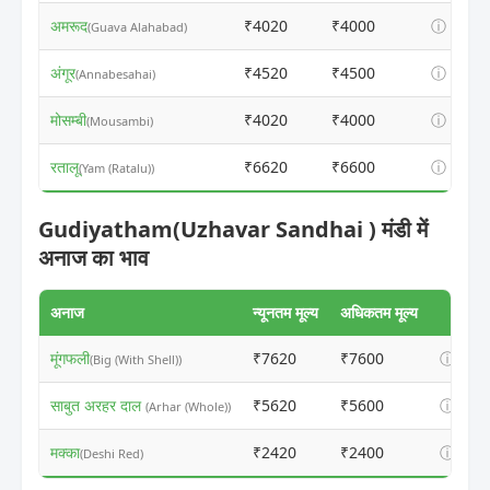
अमरूद
₹4020
₹4000
ⓘ
(Guava Alahabad)
अंगूर
₹4520
₹4500
ⓘ
(Annabesahai)
मोसम्बी
₹4020
₹4000
ⓘ
(Mousambi)
रतालू
₹6620
₹6600
ⓘ
(Yam (Ratalu))
Gudiyatham(Uzhavar Sandhai ) मंडी में
अनाज का भाव
अनाज
न्यूनतम मूल्य
अधिकतम मूल्य
मूंगफली
₹7620
₹7600
ⓘ
(Big (With Shell))
साबुत अरहर दाल
₹5620
₹5600
ⓘ
(Arhar (Whole))
मक्का
₹2420
₹2400
ⓘ
(Deshi Red)