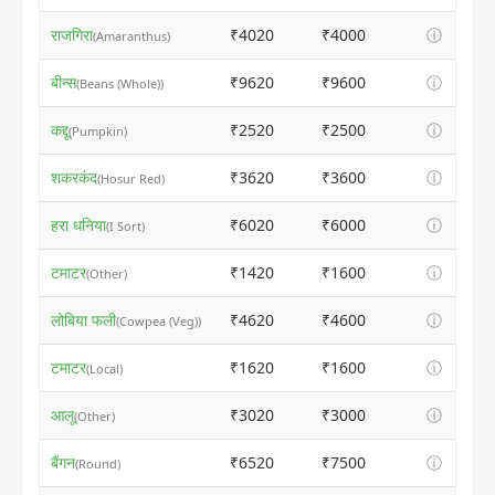
राजगिरा
₹4020
₹4000
ⓘ
(Amaranthus)
बीन्स
₹9620
₹9600
ⓘ
(Beans (Whole))
कद्दू
₹2520
₹2500
ⓘ
(Pumpkin)
शकरकंद
₹3620
₹3600
ⓘ
(Hosur Red)
हरा धनिया
₹6020
₹6000
ⓘ
(I Sort)
टमाटर
₹1420
₹1600
ⓘ
(Other)
लोबिया फली
₹4620
₹4600
ⓘ
(Cowpea (Veg))
टमाटर
₹1620
₹1600
ⓘ
(Local)
आलू
₹3020
₹3000
ⓘ
(Other)
बैंगन
₹6520
₹7500
ⓘ
(Round)