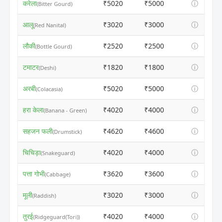
करेला
₹5020
₹5000
ⓘ
(Bitter Gourd)
आलू
₹3020
₹3000
ⓘ
(Red Nanital)
लौकी
₹2520
₹2500
ⓘ
(Bottle Gourd)
टमाटर
₹1820
₹1800
ⓘ
(Deshi)
अरबी
₹5020
₹5000
ⓘ
(Colacasia)
हरा केला
₹4020
₹4000
ⓘ
(Banana - Green)
सहजन फली
₹4620
₹4600
ⓘ
(Drumstick)
चिचिड़ा
₹4020
₹4000
ⓘ
(Snakeguard)
पत्ता गोभी
₹3620
₹3600
ⓘ
(Cabbage)
मूली
₹3020
₹3000
ⓘ
(Raddish)
तुरई
₹4020
₹4000
ⓘ
(Ridgeguard(Tori))