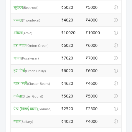
चुकंदर
₹5020
₹5000
ⓘ
(Beetroot)
परमल
₹4020
₹4000
ⓘ
(Thondekai)
आँवला
₹10020
₹10000
ⓘ
(Amla)
हरा प्याज
₹6020
₹6000
ⓘ
(Onion Green)
गाजर
₹7020
₹7000
ⓘ
(Pusakesar)
हरी मिर्च
₹6020
₹6000
ⓘ
(Green Chilly)
ग्वार फली
₹4620
₹4600
ⓘ
(Cluster Beans)
करेला
₹5020
₹5000
ⓘ
(Bitter Gourd)
पेठा (मिठाई वाला)
₹2520
₹2500
ⓘ
(Gouard)
प्याज
₹4020
₹4000
ⓘ
(Bellary)