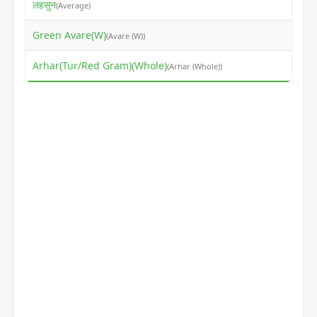
लहसुन
₹
(Average)
Green Avare(W)
₹
(Avare (W))
Arhar(Tur/Red Gram)(Whole)
₹
(Arhar (Whole))