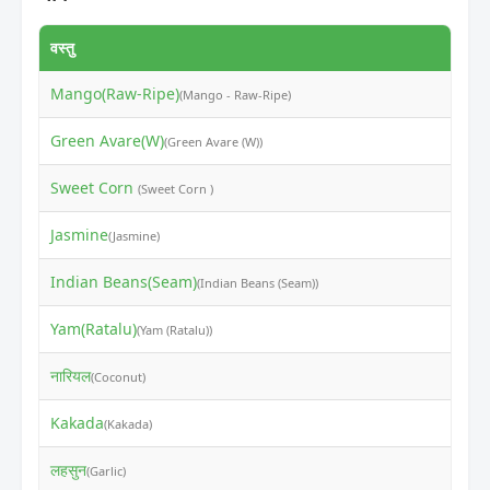
वस्तु
न
Mango(Raw-Ripe)
₹
(Mango - Raw-Ripe)
Green Avare(W)
₹
(Green Avare (W))
Sweet Corn
₹
(Sweet Corn )
Jasmine
₹
(Jasmine)
Indian Beans(Seam)
₹
(Indian Beans (Seam))
Yam(Ratalu)
₹
(Yam (Ratalu))
नारियल
₹
(Coconut)
Kakada
₹
(Kakada)
लहसुन
₹
(Garlic)