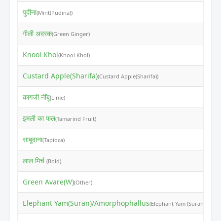
पुदीना
₹
(Mint(Pudina))
गीली अदरक
₹
(Green Ginger)
Knool Khol
₹
(Knool Khol)
Custard Apple(Sharifa)
₹
(Custard Apple(Sharifa))
कागजी नींबू
₹
(Lime)
इमली का फल
₹
(Tamarind Fruit)
साबूदाना
₹
(Tapioca)
लाल मिर्च
₹
(Bold)
Green Avare(W)
₹
(Other)
Elephant Yam(Suran)/Amorphophallus
₹
(Elephant Yam (Suran))