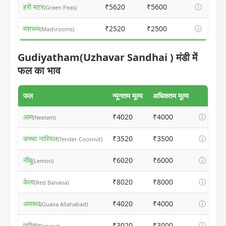
हरी मटर
₹5620
₹5600
ⓘ
(Green Peas)
मशरूम
₹2520
₹2500
ⓘ
(Mashrooms)
Gudiyatham(Uzhavar Sandhai ) मंडी में
फल का भाव
फल
न्यूनतम मूल्य
अधिकतम मूल्य
आम
₹4020
₹4000
ⓘ
(Neelam)
कच्चा नारियल
₹3520
₹3500
ⓘ
(Tender Coconut)
नींबू
₹6020
₹6000
ⓘ
(Lemon)
केला
₹8020
₹8000
ⓘ
(Red Banana)
अमरूद
₹4020
₹4000
ⓘ
(Guava Allahabad)
पपीता
₹3020
₹3000
ⓘ
(Papaya)