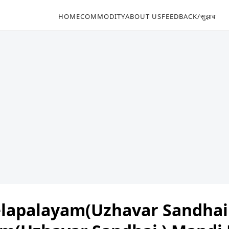
HOME
COMMODITY
ABOUT US
FEEDBACK/सुझाव
apalayam(Uzhavar Sandhai ) 