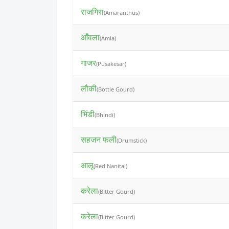
राजगिरा
(Amaranthus)
आँवला
(Amla)
गाजर
(Pusakesar)
लौकी
(Bottle Gourd)
भिंडी
(Bhindi)
सहजन फली
(Drumstick)
आलू
(Red Nanital)
करेला
(Bitter Gourd)
करेला
(Bitter Gourd)