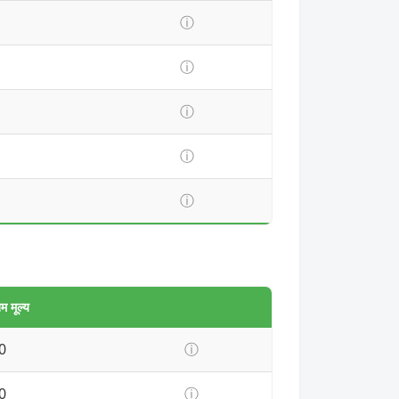
ⓘ
ⓘ
ⓘ
ⓘ
ⓘ
 मूल्य
0
ⓘ
0
ⓘ