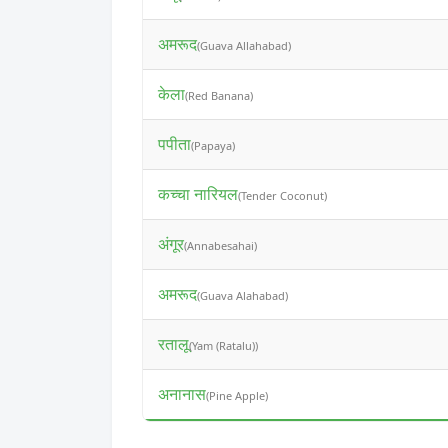
अमरूद
(Guava Allahabad)
केला
(Red Banana)
पपीता
(Papaya)
कच्चा नारियल
(Tender Coconut)
अंगूर
(Annabesahai)
अमरूद
(Guava Alahabad)
रतालू
(Yam (Ratalu))
अनानास
(Pine Apple)