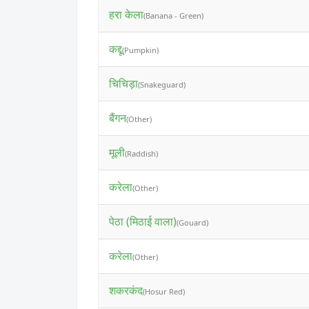
हरा केला
(Banana - Green)
कद्दू
(Pumpkin)
चिचिड़ा
(Snakeguard)
बैंगन
(Other)
मूली
(Raddish)
करेला
(Other)
पेठा (मिठाई वाला)
(Gouard)
करेला
(Other)
शकरकंद
(Hosur Red)