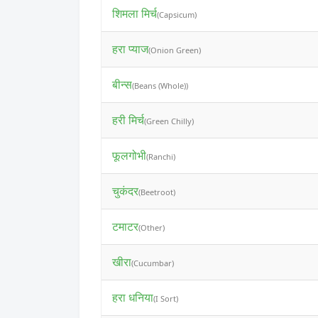
शिमला मिर्च
(Capsicum)
हरा प्याज
(Onion Green)
बीन्स
(Beans (Whole))
हरी मिर्च
(Green Chilly)
फूलगोभी
(Ranchi)
चुकंदर
(Beetroot)
टमाटर
(Other)
खीरा
(Cucumbar)
हरा धनिया
(I Sort)