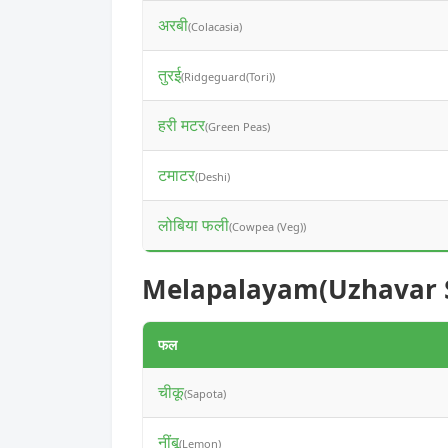
अरबी
(Colacasia)
तुरई
(Ridgeguard(Tori))
हरी मटर
(Green Peas)
टमाटर
(Deshi)
लोबिया फली
(Cowpea (Veg))
Melapalayam(Uzhavar Sand
फल
चीकू
(Sapota)
नींबू
(Lemon)