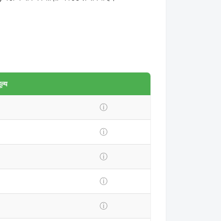
ल्य
ⓘ
ⓘ
ⓘ
ⓘ
ⓘ