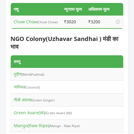
पशु
न्यूनतम मूल्य
अधिकतम मूल्य
Chow Chow
₹3020
₹3200
ⓘ
(Chow Chow)
NGO Colony(Uzhavar Sandhai ) मंडी का
भाव
वस्तु
न
पुदीना
₹
(Mint(Pudina))
नारियल
₹
(Coconut)
गीली अदरक
₹
(Green Ginger)
Green Avare(W)
₹
(Green Avare (W))
Mango(Raw-Ripe)
₹
(Mango - Raw-Ripe)