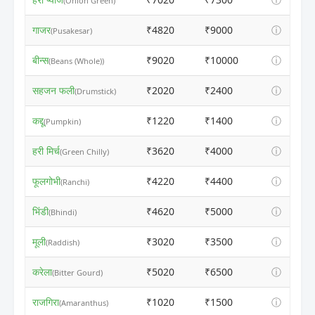
(Onion Green)
गाजर
₹4820
₹9000
ⓘ
(Pusakesar)
बीन्स
₹9020
₹10000
ⓘ
(Beans (Whole))
सहजन फली
₹2020
₹2400
ⓘ
(Drumstick)
कद्दू
₹1220
₹1400
ⓘ
(Pumpkin)
हरी मिर्च
₹3620
₹4000
ⓘ
(Green Chilly)
फूलगोभी
₹4220
₹4400
ⓘ
(Ranchi)
भिंडी
₹4620
₹5000
ⓘ
(Bhindi)
मूली
₹3020
₹3500
ⓘ
(Raddish)
करेला
₹5020
₹6500
ⓘ
(Bitter Gourd)
राजगिरा
₹1020
₹1500
ⓘ
(Amaranthus)