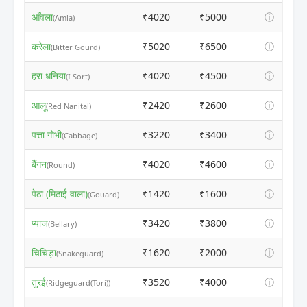
आँवला
₹4020
₹5000
ⓘ
(Amla)
करेला
₹5020
₹6500
ⓘ
(Bitter Gourd)
हरा धनिया
₹4020
₹4500
ⓘ
(I Sort)
आलू
₹2420
₹2600
ⓘ
(Red Nanital)
पत्ता गोभी
₹3220
₹3400
ⓘ
(Cabbage)
बैंगन
₹4020
₹4600
ⓘ
(Round)
पेठा (मिठाई वाला)
₹1420
₹1600
ⓘ
(Gouard)
प्याज
₹3420
₹3800
ⓘ
(Bellary)
चिचिड़ा
₹1620
₹2000
ⓘ
(Snakeguard)
तुरई
₹3520
₹4000
ⓘ
(Ridgeguard(Tori))