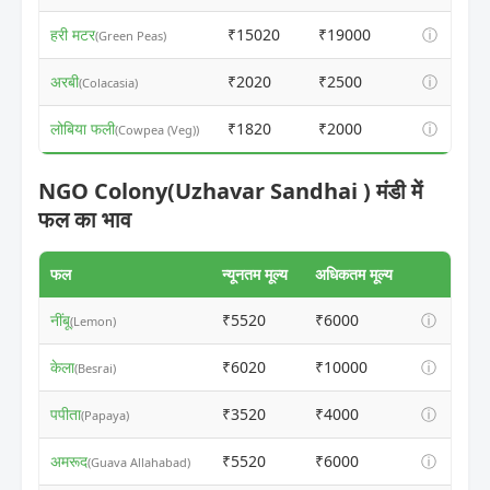
हरी मटर
₹15020
₹19000
ⓘ
(Green Peas)
अरबी
₹2020
₹2500
ⓘ
(Colacasia)
लोबिया फली
₹1820
₹2000
ⓘ
(Cowpea (Veg))
NGO Colony(Uzhavar Sandhai ) मंडी में
फल का भाव
फल
न्यूनतम मूल्य
अधिकतम मूल्य
नींबू
₹5520
₹6000
ⓘ
(Lemon)
केला
₹6020
₹10000
ⓘ
(Besrai)
पपीता
₹3520
₹4000
ⓘ
(Papaya)
अमरूद
₹5520
₹6000
ⓘ
(Guava Allahabad)