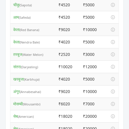
चीकू
₹4520
₹5000
ⓘ
(Sapota)
आम
₹4520
₹5000
ⓘ
(Safeda)
केला
₹9020
₹10000
ⓘ
(Red Banana)
केला
₹4020
₹5000
ⓘ
(Nendra Bale)
तरबूज
₹2520
₹3000
ⓘ
(Water Melon)
संतरा
₹10020
₹12000
ⓘ
(Darjeeling)
खरबूजा
₹4020
₹5000
ⓘ
(Karbhuja)
अंगूर
₹9020
₹10000
ⓘ
(Annabesahai)
मोसम्बी
₹6020
₹7000
ⓘ
(Mousambi)
सेब
₹18020
₹20000
ⓘ
(American)
सेब
₹18020
₹20000
ⓘ
(American)