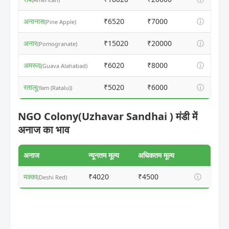
अनानास
₹6520
₹7000
ⓘ
(Pine Apple)
अनार
₹15020
₹20000
ⓘ
(Pomogranate)
अमरूद
₹6020
₹8000
ⓘ
(Guava Alahabad)
रतालू
₹5020
₹6000
ⓘ
(Yam (Ratalu))
NGO Colony(Uzhavar Sandhai ) मंडी में
अनाज का भाव
अनाज
न्यूनतम मूल्य
अधिकतम मूल्य
मक्का
₹4020
₹4500
ⓘ
(Deshi Red)