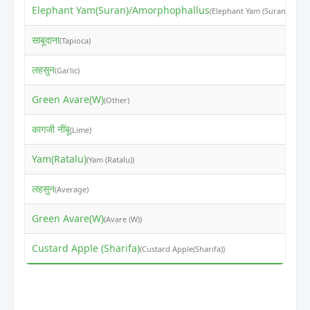
Elephant Yam(Suran)/Amorphophallus
₹
(Elephant Yam (Suran))
साबूदाना
₹
(Tapioca)
लहसुन
₹
(Garlic)
Green Avare(W)
₹
(Other)
कागजी नींबू
₹
(Lime)
Yam(Ratalu)
₹
(Yam (Ratalu))
लहसुन
₹
(Average)
Green Avare(W)
₹
(Avare (W))
Custard Apple (Sharifa)
₹
(Custard Apple(Sharifa))