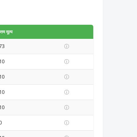
म मूल्य
73
ⓘ
10
ⓘ
10
ⓘ
10
ⓘ
10
ⓘ
0
ⓘ