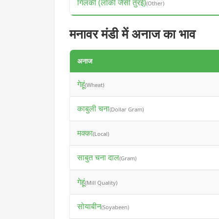
गिलकी (लोकी जैसी तुरई)
(Other)
मनावर मंडी में अनाज का भाव
अनाज
गेहूं
(Wheat)
काबुली चना
(Dollar Gram)
मक्का
(Local)
साबुत चना दाल
(Gram)
गेहूं
(Mill Quality)
सोयाबीन
(Soyabeen)