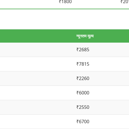
₹1800
₹20
न्यूनतम मूल्य
₹2685
₹7815
₹2260
₹6000
₹2550
₹6700