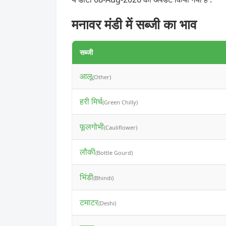
मनावर मंडी में सब्जी का भाव
सब्जी
आलू
(Other)
हरी मिर्च
(Green Chilly)
फूलगोभी
(Cauliflower)
लौकी
(Bottle Gourd)
भिंडी
(Bhindi)
टमाटर
(Deshi)