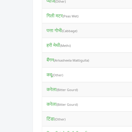
प्याज
(Other)
गिली मटर
(Peas Wet)
पत्ता गोभी
(Cabbage)
हरी मेथी
(Methi)
बैंगन
(Arkasheela Mattigulla)
कद्दू
(Other)
करेला
(Bitter Gourd)
करेला
(Bitter Gourd)
टिंडा
(Other)