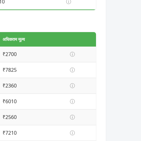
10
ⓘ
अधिकतम मूल्य
₹2700
ⓘ
₹7825
ⓘ
₹2360
ⓘ
₹6010
ⓘ
₹2560
ⓘ
₹7210
ⓘ