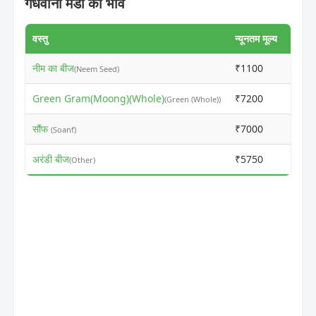
गंधवानी मंडी का भाव
वस्तु
न्यूनतम मूल्य
अधिकत
नीम का बीज
₹1100
₹114
(Neem Seed)
Green Gram(Moong)(Whole)
₹7200
₹741
(Green (Whole))
सौंफ
₹7000
₹701
(Soanf)
अरंडी बीज
₹5750
₹581
(Other)