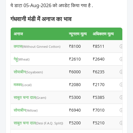
ये डाटा 05-Aug-2026 को अपडेट किया गया है .
गंधवानी मंडी में अनाज का भाव
अनाज
न्यूनतम मूल्य
अधिकतम मूल्य
कपास
₹8100
₹8511
ⓘ
(Without Ginned Cotton)
गेहूं
₹2610
₹2640
ⓘ
(Wheat)
सोयाबीन
₹6000
₹6235
ⓘ
(Soyabeen)
मक्का
₹2080
₹2170
ⓘ
(Local)
साबुत चना दाल
₹5300
₹5385
ⓘ
(Gram)
सोयाबीन
₹6940
₹7010
ⓘ
(Yellow)
साबुत चना दाल
₹5200
₹5210
ⓘ
(Desi (F.A.Q. Split))