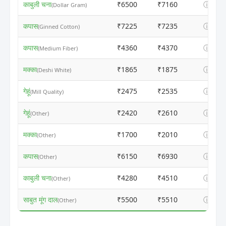
काबुली चना
₹6500
₹7160
ⓘ
(Dollar Gram)
कपास
₹7225
₹7235
ⓘ
(Ginned Cotton)
कपास
₹4360
₹4370
ⓘ
(Medium Fiber)
मक्का
₹1865
₹1875
ⓘ
(Deshi White)
गेहूं
₹2475
₹2535
ⓘ
(Mill Quality)
गेहूं
₹2420
₹2610
ⓘ
(Other)
मक्का
₹1700
₹2010
ⓘ
(Other)
कपास
₹6150
₹6930
ⓘ
(Other)
काबुली चना
₹4280
₹4510
ⓘ
(Other)
साबुत मूंग दाल
₹5500
₹5510
ⓘ
(Other)