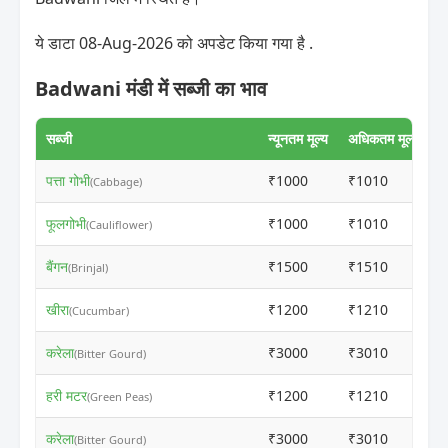
ये डाटा 08-Aug-2026 को अपडेट किया गया है .
Badwani मंडी में सब्जी का भाव
सब्जी
न्यूनतम मूल्य
अधिकतम मूल्य
पत्ता गोभी
₹1000
₹1010
(Cabbage)
फूलगोभी
₹1000
₹1010
(Cauliflower)
बैंगन
₹1500
₹1510
(Brinjal)
खीरा
₹1200
₹1210
(Cucumbar)
करेला
₹3000
₹3010
(Bitter Gourd)
हरी मटर
₹1200
₹1210
(Green Peas)
करेला
₹3000
₹3010
(Bitter Gourd)