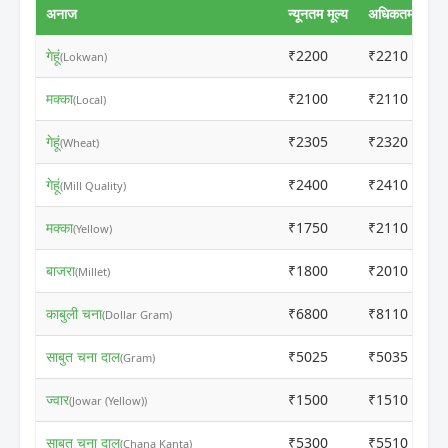
अनाज
न्यूनतम मूल्य
अधिकतम मूल्य
गेहूं
₹2200
₹2210
(Lokwan)
मक्का
₹2100
₹2110
(Local)
गेहूं
₹2305
₹2320
(Wheat)
गेहूं
₹2400
₹2410
(Mill Quality)
मक्का
₹1750
₹2110
(Yellow)
बाजरा
₹1800
₹2010
(Millet)
काबुली चना
₹6800
₹8110
(Dollar Gram)
साबुत चना दाल
₹5025
₹5035
(Gram)
ज्वार
₹1500
₹1510
(Jowar (Yellow))
साबुत चना दाल
₹5300
₹5510
(Chana Kanta)