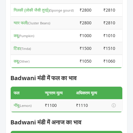
गिलकी (लोकी जैसी तुरई)
₹2800
₹2810
(Sponge gourd)
ग्वार फली
₹2800
₹2810
(Cluster Beans)
कद्दू
₹1000
₹1010
(Pumpkin)
टिंडा
₹1500
₹1510
(Tinda)
कद्दू
₹1050
₹1060
(Other)
Badwani मंडी में फल का भाव
फल
न्यूनतम मूल्य
अधिकतम मूल्य
नींबू
₹1100
₹1110
ⓘ
(Lemon)
Badwani मंडी में अनाज का भाव