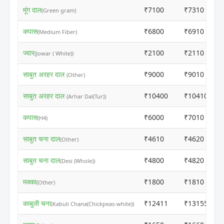
मूंग दाल
₹7100
₹7310
(Green gram)
कपास
₹6800
₹6910
(Medium Fiber)
ज्वार
₹2100
₹2110
(Jowar ( White))
साबुत अरहर दाल
₹9000
₹9010
(Other)
साबुत अरहर दाल
₹10400
₹10410
(Arhar Dal(Tur))
कपास
₹6000
₹7010
(H4)
साबुत चना दाल
₹4610
₹4620
(Other)
साबुत चना दाल
₹4800
₹4820
(Desi (Whole))
मक्का
₹1800
₹1810
(Other)
काबुली चना
₹12411
₹13155
(Kabuli Chana(Chickpeas-white))