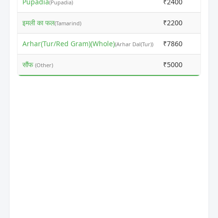
Pupadia
₹2400
₹251
(Pupadia)
इमली का फल
₹2200
₹231
(Tamarind)
Arhar(Tur/Red Gram)(Whole)
₹7860
₹787
(Arhar Dal(Tur))
सौंफ
₹5000
₹651
(Other)