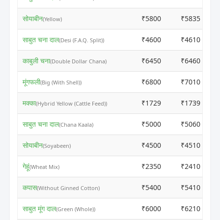
सोयाबीन
₹5800
₹5835
(Yellow)
साबुत चना दाल
₹4600
₹4610
(Desi (F.A.Q. Split))
काबुली चना
₹6450
₹6460
(Double Dollar Chana)
मूंगफली
₹6800
₹7010
(Big (With Shell))
मक्का
₹1729
₹1739
(Hybrid Yellow (Cattle Feed))
साबुत चना दाल
₹5000
₹5060
(Chana Kaala)
सोयाबीन
₹4500
₹4510
(Soyabeen)
गेहूं
₹2350
₹2410
(Wheat Mix)
कपास
₹5400
₹5410
(Without Ginned Cotton)
साबुत मूंग दाल
₹6000
₹6210
(Green (Whole))