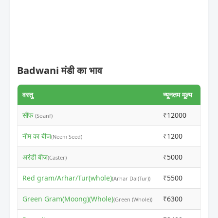
Badwani मंडी का भाव
वस्तु
न्यूनतम मूल्य
अधिकत
सौंफ
₹12000
₹170
(Soanf)
नीम का बीज
₹1200
₹121
(Neem Seed)
अरंडी बीज
₹5000
₹501
(Caster)
Red gram/Arhar/Tur(whole)
₹5500
₹551
(Arhar Dal(Tur))
Green Gram(Moong)(Whole)
₹6300
₹656
(Green (Whole))