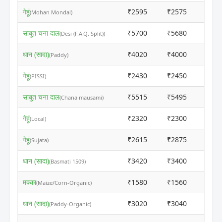
गेहूं
₹2595
₹2575
ⓘ
(Mohan Mondal)
साबुत चना दाल
₹5700
₹5680
ⓘ
(Desi (F.A.Q. Split))
धान (सादा)
₹4020
₹4000
ⓘ
(Paddy)
गेहूं
₹2430
₹2450
ⓘ
(PISSI)
साबुत चना दाल
₹5515
₹5495
ⓘ
(Chana mausami)
गेहूं
₹2320
₹2300
ⓘ
(Local)
गेहूं
₹2615
₹2875
ⓘ
(Sujata)
धान (सादा)
₹3420
₹3400
ⓘ
(Basmati 1509)
मक्का
₹1580
₹1560
ⓘ
(Maize/Corn-Organic)
धान (सादा)
₹3020
₹3040
ⓘ
(Paddy-Organic)