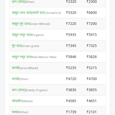
धान (सादा)
₹2320
₹2300
ⓘ
(Dhan)
साबुत उरद दाल(काली दाल)
₹5320
₹6600
ⓘ
(Urda/Urd)
साबुत मूंग दाल
₹7220
₹7200
ⓘ
(Green (Whole))
साबुत मसूर दाल
₹5935
₹5915
ⓘ
(Organic)
मूंग दाल
₹7345
₹7325
ⓘ
(Green gram)
साबुत मसूर दाल
₹5846
₹5826
ⓘ
(Kala Masoor New)
सरसों
₹5235
₹5215
ⓘ
(Sarson(Black))
सरसों
₹4720
₹4700
ⓘ
(Other)
धान (सादा)
₹3830
₹3855
ⓘ
(Paddy-Organic)
सोयाबीन
₹4585
₹4651
ⓘ
(Yellow)
मक्का
₹1739
₹2101
ⓘ
(Other)