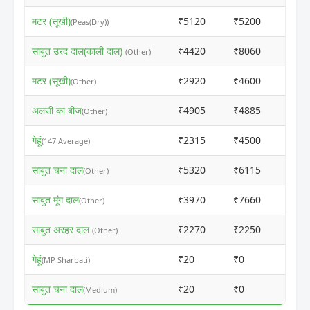
मटर (सूखी)
₹5120
₹5200
ⓘ
(Peas(Dry))
साबुत उरद दाल(काली दाल)
₹4420
₹8060
ⓘ
(Other)
मटर (सूखी)
₹2920
₹4600
ⓘ
(Other)
अलसी का बीज
₹4905
₹4885
ⓘ
(Other)
गेहूं
₹2315
₹4500
ⓘ
(147 Average)
साबुत चना दाल
₹5320
₹6115
ⓘ
(Other)
साबुत मूंग दाल
₹3970
₹7660
ⓘ
(Other)
साबुत अरहर दाल
₹2270
₹2250
ⓘ
(Other)
गेहूं
₹20
₹0
ⓘ
(MP Sharbati)
साबुत चना दाल
₹20
₹0
ⓘ
(Medium)