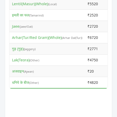
Lentil(Masur)(Whole)
₹5520
₹550
(Local)
इमली का फल
₹2520
₹270
(Tamarind)
Jaee
₹2720
₹270
(Jaee/Oat)
Arhar(Tur/Red Gram)(Whole)
₹6720
₹670
(Arhar Dal(Tur))
गुड़ (गुड़)
₹2771
₹275
(Jaggery)
Lak(Teora)
₹4750
₹485
(Other)
अजवाइन
₹20
₹0
(Ajwan)
धनिये के बीज
₹4820
₹800
(Other)