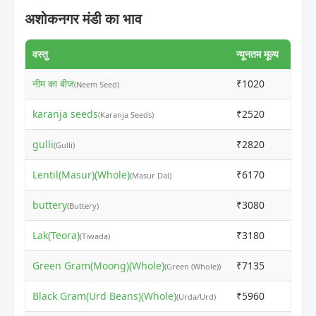
अशोकनगर मंडी का भाव
वस्तु
न्यूनतम मूल्य
अधिकत
नीम का बीज
₹1020
₹100
(Neem Seed)
karanja seeds
₹2520
₹250
(Karanja Seeds)
gulli
₹2820
₹280
(Gulli)
Lentil(Masur)(Whole)
₹6170
₹615
(Masur Dal)
buttery
₹3080
₹306
(Buttery)
Lak(Teora)
₹3180
₹316
(Tiwada)
Green Gram(Moong)(Whole)
₹7135
₹711
(Green (Whole))
Black Gram(Urd Beans)(Whole)
₹5960
₹594
(Urda/Urd)