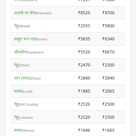
अलसी का बीज
₹8520
₹8500
ⓘ
(Flaxseed)
गेहूं
₹2555
₹5800
ⓘ
(Wheat)
साबुत चना दाल
₹5835
₹6340
ⓘ
(Gram)
सोयाबीन
₹5520
₹6670
ⓘ
(Soyabeen)
गेहूं
₹2470
₹2500
ⓘ
(Other)
धान (सादा)
₹2860
₹2840
ⓘ
(Dhan)
मक्का
₹1885
₹2065
ⓘ
(Local)
गेहूं
₹2520
₹2500
ⓘ
(Mill Quality)
गेहूं
₹2520
₹2500
ⓘ
(Lokwan)
मक्का
₹1646
₹1665
ⓘ
(Yellow)