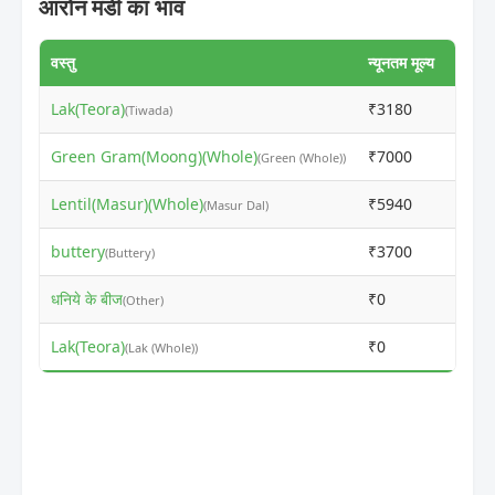
आरोन मंडी का भाव
वस्तु
न्यूनतम मूल्य
अधिकत
Lak(Teora)
₹3180
₹319
(Tiwada)
Green Gram(Moong)(Whole)
₹7000
₹701
(Green (Whole))
Lentil(Masur)(Whole)
₹5940
₹595
(Masur Dal)
buttery
₹3700
₹371
(Buttery)
धनिये के बीज
₹0
₹10
(Other)
Lak(Teora)
₹0
₹10
(Lak (Whole))