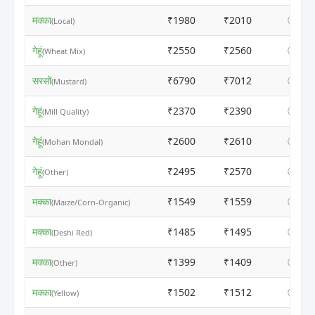
मक्का
₹1980
₹2010
ⓘ
(Local)
गेहूं
₹2550
₹2560
ⓘ
(Wheat Mix)
सरसों
₹6790
₹7012
ⓘ
(Mustard)
गेहूं
₹2370
₹2390
ⓘ
(Mill Quality)
गेहूं
₹2600
₹2610
ⓘ
(Mohan Mondal)
गेहूं
₹2495
₹2570
ⓘ
(Other)
मक्का
₹1549
₹1559
ⓘ
(Maize/Corn-Organic)
मक्का
₹1485
₹1495
ⓘ
(Deshi Red)
मक्का
₹1399
₹1409
ⓘ
(Other)
मक्का
₹1502
₹1512
ⓘ
(Yellow)