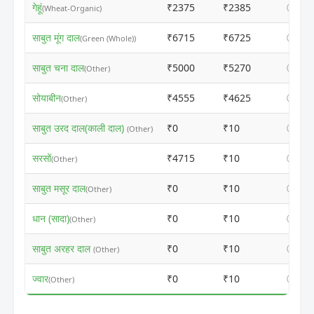
गेहूं
₹2375
₹2385
ⓘ
(Wheat-Organic)
साबुत मूंग दाल
₹6715
₹6725
ⓘ
(Green (Whole))
साबुत चना दाल
₹5000
₹5270
ⓘ
(Other)
सोयाबीन
₹4555
₹4625
ⓘ
(Other)
साबुत उरद दाल(काली दाल)
₹0
₹10
ⓘ
(Other)
सरसों
₹4715
₹10
ⓘ
(Other)
साबुत मसूर दाल
₹0
₹10
ⓘ
(Other)
धान (सादा)
₹0
₹10
ⓘ
(Other)
साबुत अरहर दाल
₹0
₹10
ⓘ
(Other)
ज्वार
₹0
₹10
ⓘ
(Other)