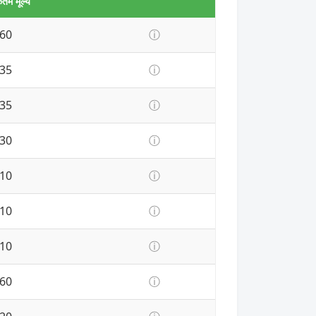
तम मूल्य
60
ⓘ
35
ⓘ
35
ⓘ
30
ⓘ
10
ⓘ
10
ⓘ
10
ⓘ
60
ⓘ