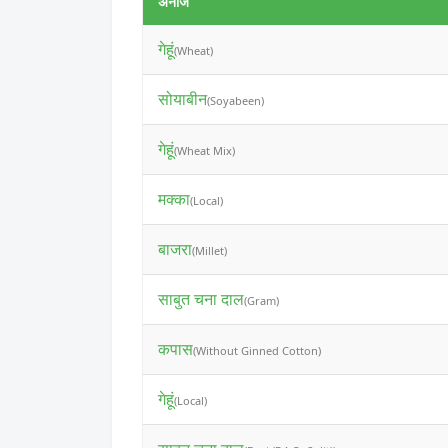
अनाज
गेहूं
(Wheat)
सोयाबीन
(Soyabeen)
गेहूं
(Wheat Mix)
मक्का
(Local)
बाजरा
(Millet)
साबुत चना दाल
(Gram)
कपास
(Without Ginned Cotton)
गेहूं
(Local)