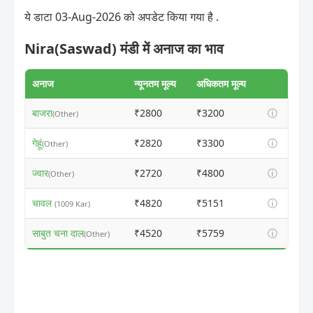
ये डाटा 03-Aug-2026 को अपडेट किया गया है .
Nira(Saswad) मंडी में अनाज का भाव
अनाज
न्यूनतम मूल्य
अधिकतम मूल्य
बाजरा
₹2800
₹3200
ⓘ
(Other)
गेहूं
₹2820
₹3300
ⓘ
(Other)
ज्वार
₹2720
₹4800
ⓘ
(Other)
चावल
₹4820
₹5151
ⓘ
(1009 Kar)
साबुत चना दाल
₹4520
₹5759
ⓘ
(Other)