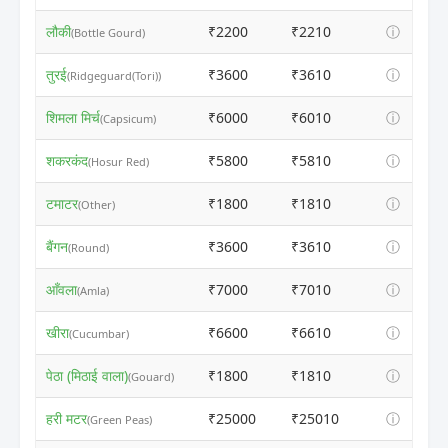
लौकी
₹2200
₹2210
ⓘ
(Bottle Gourd)
तुरई
₹3600
₹3610
ⓘ
(Ridgeguard(Tori))
शिमला मिर्च
₹6000
₹6010
ⓘ
(Capsicum)
शकरकंद
₹5800
₹5810
ⓘ
(Hosur Red)
टमाटर
₹1800
₹1810
ⓘ
(Other)
बैंगन
₹3600
₹3610
ⓘ
(Round)
आँवला
₹7000
₹7010
ⓘ
(Amla)
खीरा
₹6600
₹6610
ⓘ
(Cucumbar)
पेठा (मिठाई वाला)
₹1800
₹1810
ⓘ
(Gouard)
हरी मटर
₹25000
₹25010
ⓘ
(Green Peas)