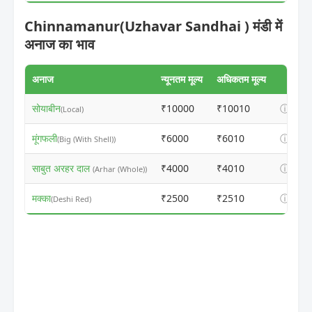
Chinnamanur(Uzhavar Sandhai ) मंडी में
अनाज का भाव
अनाज
न्यूनतम मूल्य
अधिकतम मूल्य
सोयाबीन
₹10000
₹10010
ⓘ
(Local)
मूंगफली
₹6000
₹6010
ⓘ
(Big (With Shell))
साबुत अरहर दाल
₹4000
₹4010
ⓘ
(Arhar (Whole))
मक्का
₹2500
₹2510
ⓘ
(Deshi Red)