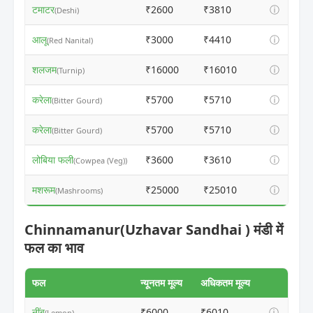
टमाटर
₹2600
₹3810
ⓘ
(Deshi)
आलू
₹3000
₹4410
ⓘ
(Red Nanital)
शलजम
₹16000
₹16010
ⓘ
(Turnip)
करेला
₹5700
₹5710
ⓘ
(Bitter Gourd)
करेला
₹5700
₹5710
ⓘ
(Bitter Gourd)
लोबिया फली
₹3600
₹3610
ⓘ
(Cowpea (Veg))
मशरूम
₹25000
₹25010
ⓘ
(Mashrooms)
Chinnamanur(Uzhavar Sandhai ) मंडी में
फल का भाव
फल
न्यूनतम मूल्य
अधिकतम मूल्य
नींबू
₹6000
₹6010
ⓘ
(Lemon)