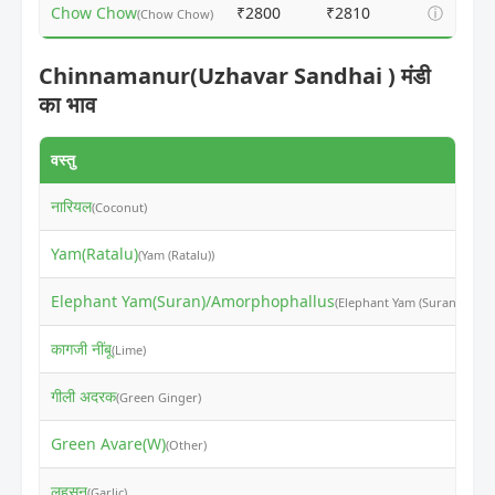
Chow Chow
₹2800
₹2810
ⓘ
(Chow Chow)
Chinnamanur(Uzhavar Sandhai ) मंडी
का भाव
वस्तु
न
नारियल
₹
(Coconut)
Yam(Ratalu)
₹
(Yam (Ratalu))
Elephant Yam(Suran)/Amorphophallus
₹
(Elephant Yam (Suran))
कागजी नींबू
₹
(Lime)
गीली अदरक
₹
(Green Ginger)
Green Avare(W)
₹
(Other)
लहसुन
₹
(Garlic)