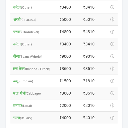
करेला
₹3400
₹3410
ⓘ
(Other)
अरबी
₹5000
₹5010
ⓘ
(Colacasia)
परमल
₹4800
₹4810
ⓘ
(Thondekai)
करेला
₹3400
₹3410
ⓘ
(Other)
बीन्स
₹9000
₹9010
ⓘ
(Beans (Whole))
हरा केला
₹3600
₹3610
ⓘ
(Banana - Green)
कद्दू
₹1500
₹1810
ⓘ
(Pumpkin)
पत्ता गोभी
₹3600
₹3610
ⓘ
(Cabbage)
टमाटर
₹2000
₹2010
ⓘ
(Local)
प्याज
₹4000
₹4010
ⓘ
(Bellary)