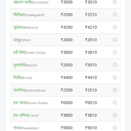
सहजन फली
₹3000
₹3010
ⓘ
(Drumstick)
चिचिड़ा
₹2500
₹2510
ⓘ
(Snakeguard)
चुकंदर
₹4200
₹4210
ⓘ
(Beetroot)
आलू
₹2600
₹2610
ⓘ
(Other)
हरी मिर्च
₹3800
₹3810
ⓘ
(Green Chilly)
फूलगोभी
₹2000
₹3010
ⓘ
(Ranchi)
भिंडी
₹4400
₹4410
ⓘ
(Bhindi)
राजगिरा
₹2500
₹2510
ⓘ
(Amaranthus)
हरा प्याज
₹6000
₹6010
ⓘ
(Onion Green)
हरा धनिया
₹3800
₹3810
ⓘ
(I Sort)
गाजर
₹9000
₹9010
ⓘ
(Pusakesar)