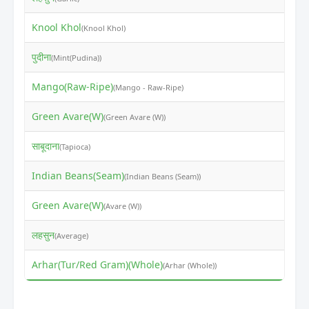
Knool Khol
₹
(Knool Khol)
पुदीना
₹
(Mint(Pudina))
Mango(Raw-Ripe)
₹
(Mango - Raw-Ripe)
Green Avare(W)
₹
(Green Avare (W))
साबूदाना
₹
(Tapioca)
Indian Beans(Seam)
₹
(Indian Beans (Seam))
Green Avare(W)
₹
(Avare (W))
लहसुन
₹
(Average)
Arhar(Tur/Red Gram)(Whole)
₹
(Arhar (Whole))