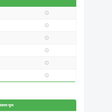
ⓘ
ⓘ
ⓘ
ⓘ
ⓘ
ⓘ
िकतम मूल्य