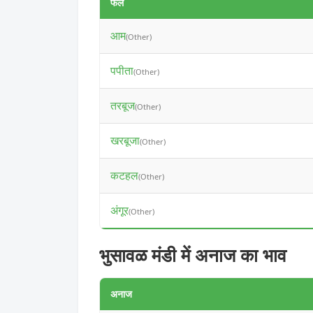
फल
आम
(Other)
पपीता
(Other)
तरबूज
(Other)
खरबूजा
(Other)
कटहल
(Other)
अंगूर
(Other)
भुसावळ मंडी में अनाज का भाव
अनाज