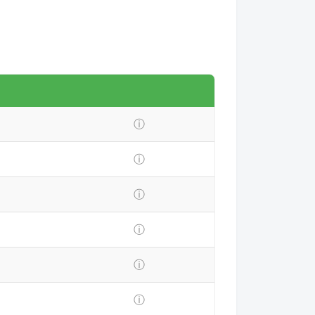
ⓘ
ⓘ
ⓘ
ⓘ
ⓘ
ⓘ