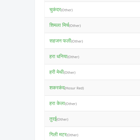
चुकंदर
(Other)
शिमला मिर्च
(Other)
सहजन फली
(Other)
हरा धनिया
(Other)
हरी मेथी
(Other)
शकरकंद
(Hosur Red)
हरा केला
(Other)
तुरई
(Other)
गिली मटर
(Other)