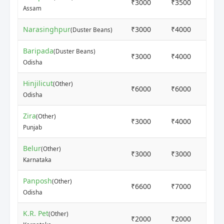
₹3000
₹3500
5
Assam
Narasinghpur
₹3000
₹4000
6
(Duster Beans)
Baripada
(Duster Beans)
₹3000
₹4000
6
Odisha
Hinjilicut
(Other)
₹6000
₹6000
7
Odisha
Zira
(Other)
₹3000
₹4000
2 
Punjab
Belur
(Other)
₹3000
₹3000
2 
Karnataka
Panposh
(Other)
₹6600
₹7000
3 
Odisha
K.R. Pet
(Other)
₹2000
₹2000
5 