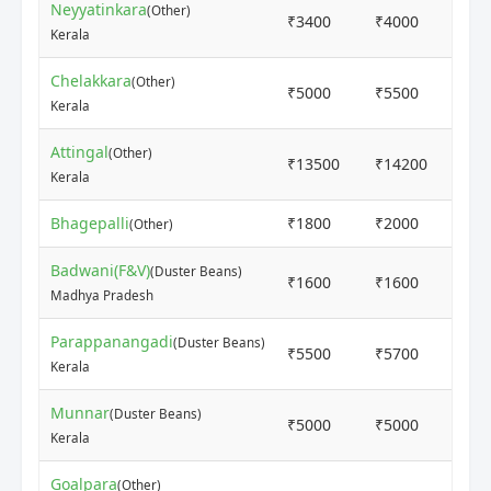
Neyyatinkara
(Other)
₹3400
₹4000
2
Kerala
Chelakkara
(Other)
₹5000
₹5500
2
Kerala
Attingal
(Other)
₹13500
₹14200
2
Kerala
Bhagepalli
₹1800
₹2000
2
(Other)
Badwani(F&V)
(Duster Beans)
₹1600
₹1600
3
Madhya Pradesh
Parappanangadi
(Duster Beans)
₹5500
₹5700
4
Kerala
Munnar
(Duster Beans)
₹5000
₹5000
5
Kerala
Goalpara
(Other)