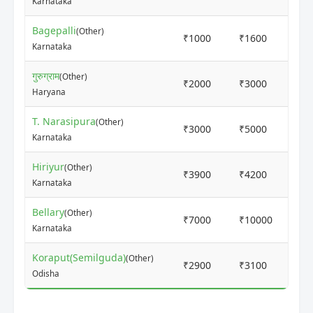
Karnataka
Bagepalli
(Other)
₹1000
₹1600
6 
Karnataka
गुरुग्राम
(Other)
₹2000
₹3000
6 
Haryana
T. Narasipura
(Other)
₹3000
₹5000
6 
Karnataka
Hiriyur
(Other)
₹3900
₹4200
6 
Karnataka
Bellary
(Other)
₹7000
₹10000
6 
Karnataka
Koraput(Semilguda)
(Other)
₹2900
₹3100
6 
Odisha