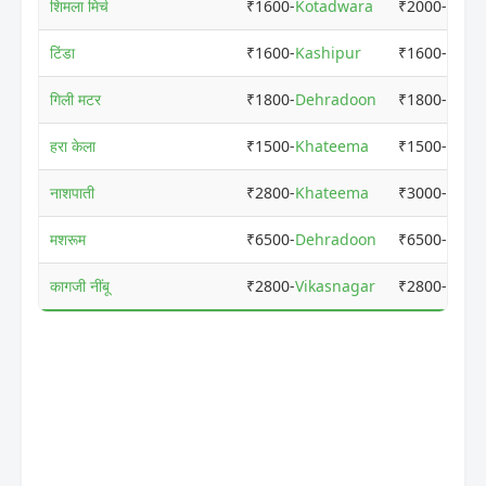
शिमला मिर्च
₹1600-
Kotadwara
₹2000-
Kash
टिंडा
₹1600-
Kashipur
₹1600-
Kash
गिली मटर
₹1800-
Dehradoon
₹1800-
Dehr
हरा केला
₹1500-
Khateema
₹1500-
Khat
नाशपाती
₹2800-
Khateema
₹3000-
Dehr
मशरूम
₹6500-
Dehradoon
₹6500-
Dehr
कागजी नींबू
₹2800-
Vikasnagar
₹2800-
Vika