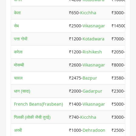
केला
₹650-
Kicchha
₹3000-
Rudr
सेब
₹2500-
Vikasnagar
₹14500-
Sita
पत्ता गोभी
₹1200-
Kotadwara
₹7000-
Rudr
करेला
₹1200-
Rishikesh
₹2050-
Dehr
मोसम्बी
₹2600-
Vikasnagar
₹8000-
Rudr
चावल
₹2475-
Bazpur
₹3580-
Gada
धान (सादा)
₹2000-
Gadarpur
₹2300-
Nana
French Beans(Frasbean)
₹1400-
Vikasnagar
₹5000-
Rudr
गिलकी (लोकी जैसी तुरई)
₹740-
Kicchha
₹3000-
Ramn
अरबी
₹1000-
Dehradoon
₹2500-
Sitar