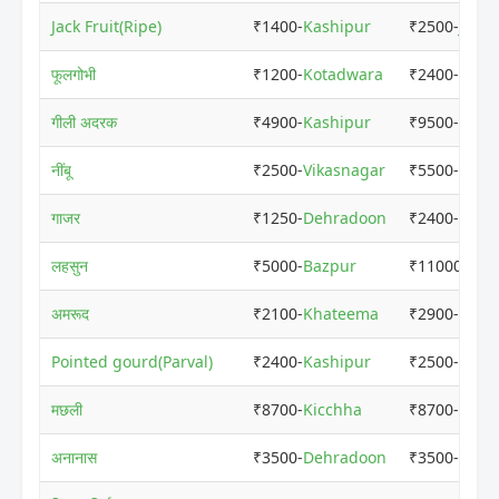
Jack Fruit(Ripe)
₹1400-
Kashipur
₹2500-
Jaspu
फूलगोभी
₹1200-
Kotadwara
₹2400-
Kash
गीली अदरक
₹4900-
Kashipur
₹9500-
Rudr
नींबू
₹2500-
Vikasnagar
₹5500-
Rudr
गाजर
₹1250-
Dehradoon
₹2400-
Kash
लहसुन
₹5000-
Bazpur
₹11000-
Rud
अमरूद
₹2100-
Khateema
₹2900-
Kash
Pointed gourd(Parval)
₹2400-
Kashipur
₹2500-
Rudr
मछली
₹8700-
Kicchha
₹8700-
Kicc
अनानास
₹3500-
Dehradoon
₹3500-
Dehr