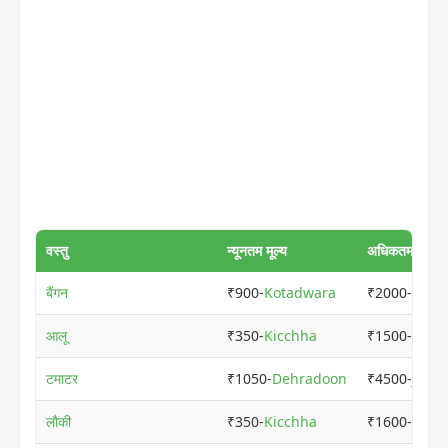
वस्तु
न्यूनतम मूल्य
अधिकतम मूल्य
बैंगन
₹900-
Kotadwara
₹2000-
Rishi
आलू
₹350-
Kicchha
₹1500-
Vika
टमाटर
₹1050-
Dehradoon
₹4500-
Jaspu
लौकी
₹350-
Kicchha
₹1600-
Ramn