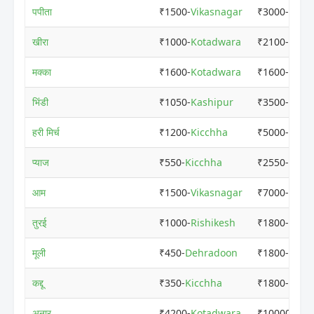
पपीता
₹1500-
Vikasnagar
₹3000-
Hald
खीरा
₹1000-
Kotadwara
₹2100-
Kash
मक्का
₹1600-
Kotadwara
₹1600-
Kota
भिंडी
₹1050-
Kashipur
₹3500-
Khat
हरी मिर्च
₹1200-
Kicchha
₹5000-
Rudr
प्याज
₹550-
Kicchha
₹2550-
Rishi
आम
₹1500-
Vikasnagar
₹7000-
Rudr
तुरई
₹1000-
Rishikesh
₹1800-
Sitar
मूली
₹450-
Dehradoon
₹1800-
Rudr
कद्दू
₹350-
Kicchha
₹1800-
Rudr
अनार
₹4200-
Kotadwara
₹10000-
Rud