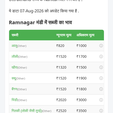
ये डाटा 07-Aug-2026 को अपडेट किया गया है .
Ramnagar मंडी में सब्जी का भाव
सब्जी
न्यूनतम मूल्य
अधिकतम मूल्य
आलू
₹820
₹1000
ⓘ
(Other)
लौकी
₹1520
₹1700
ⓘ
(Other)
खीरा
₹1320
₹1500
ⓘ
(Other)
कद्दू
₹1520
₹1900
ⓘ
(Other)
बैंगन
₹1520
₹1800
ⓘ
(Other)
भिंडी
₹2020
₹3000
ⓘ
(Other)
गिलकी (लोकी जैसी तुरई)
₹2520
₹3500
ⓘ
(Other)