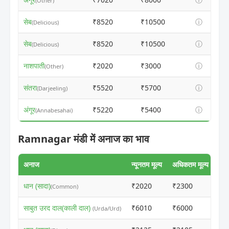
(Other)
सेब
₹8520
₹10500
ⓘ
(Delicious)
सेब
₹8520
₹10500
ⓘ
(Delicious)
नाशपाती
₹2020
₹3000
ⓘ
(Other)
संतरा
₹5520
₹5700
ⓘ
(Darjeeling)
अंगूर
₹5220
₹5400
ⓘ
(Annabesahai)
Ramnagar मंडी में अनाज का भाव
अनाज
न्यूनतम मूल्य
अधिकतम मूल्य
धान (सादा)
₹2020
₹2300
ⓘ
(Common)
साबुत उरद दाल(काली दाल)
₹6010
₹6000
ⓘ
(Urda/Urd)