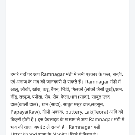
हमारे यहाँ पर आप Ramnagar मंडी में सभी प्रकार के फल, सब्ज़ी,
एवं अनाज के भाव की जानकारी ले सकते हैं। Ramnagar मंडी में
आलू, लौकी, खीरा, कद्दू, बैंगन, भिंडी, गिलकी (लोकी जैसी तुरई),आम,
नींबू, तरबूज, पपीता, सेब, सेब, केला,धान (सादा), साबुत उरद
दाल(काली दाल) , धान (सादा), साबुत मसूर दाल,लहसुन,
Papaya(Raw), गीली अदरक, buttery, Lak(Teora) आदि की
बिक्री होती है। इस वेबसाइट के माध्यम से आप Ramnagar मंडी में
भाव की ताज़ा अपडेट ले सकते हैं। Ramnagar मंडी
Uttrakhand राज्य के Nanital जिले में स्थित है।