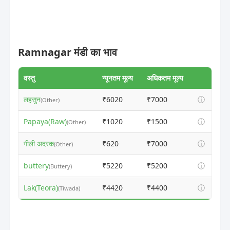
Ramnagar मंडी का भाव
वस्तु
न्यूनतम मूल्य
अधिकतम मूल्य
लहसुन
₹6020
₹7000
ⓘ
(Other)
Papaya(Raw)
₹1020
₹1500
ⓘ
(Other)
गीली अदरक
₹620
₹7000
ⓘ
(Other)
buttery
₹5220
₹5200
ⓘ
(Buttery)
Lak(Teora)
₹4420
₹4400
ⓘ
(Tiwada)