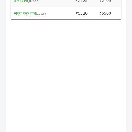
धान (सादा)
₹2125
₹2105
ⓘ
(Dhan)
साबुत मसूर दाल
₹5520
₹5500
ⓘ
(Local)