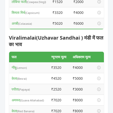
लोबिया फली
₹1520
₹2000
ⓘ
(Cowpea (Veg))
शिमला मिर्च
₹3320
₹4000
ⓘ
(Capsicum)
अरबी
₹5020
₹6000
ⓘ
(Colacasia)
Viralimalai(Uzhavar Sandhai ) मंडी में फल
का भाव
फल
न्यूनतम मूल्य
अधिकतम मूल्य
नींबू
₹3520
₹4000
ⓘ
(Lemon)
केला
₹4520
₹5000
ⓘ
(Besrai)
पपीता
₹2520
₹3000
ⓘ
(Papaya)
अमरूद
₹7020
₹8000
ⓘ
(Guava Allahabad)
केला
₹7020
₹8000
ⓘ
(Red Banana)