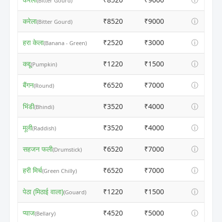
(Bitter Gourd)
करेला
₹8520
₹9000
ⓘ
(Bitter Gourd)
हरा केला
₹2520
₹3000
ⓘ
(Banana - Green)
कद्दू
₹1220
₹1500
ⓘ
(Pumpkin)
बैंगन
₹6520
₹7000
ⓘ
(Round)
भिंडी
₹3520
₹4000
ⓘ
(Bhindi)
मूली
₹3520
₹4000
ⓘ
(Raddish)
सहजन फली
₹6520
₹7000
ⓘ
(Drumstick)
हरी मिर्च
₹6520
₹7000
ⓘ
(Green Chilly)
पेठा (मिठाई वाला)
₹1220
₹1500
ⓘ
(Gouard)
प्याज
₹4520
₹5000
ⓘ
(Bellary)