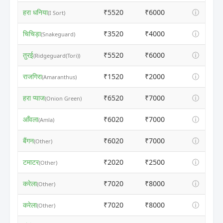
हरा धनिया
₹5520
₹6000
ⓘ
(I Sort)
चिचिड़ा
₹3520
₹4000
ⓘ
(Snakeguard)
तुरई
₹5520
₹6000
ⓘ
(Ridgeguard(Tori))
राजगिरा
₹1520
₹2000
ⓘ
(Amaranthus)
हरा प्याज
₹6520
₹7000
ⓘ
(Onion Green)
आँवला
₹6020
₹7000
ⓘ
(Amla)
बैंगन
₹6020
₹7000
ⓘ
(Other)
टमाटर
₹2020
₹2500
ⓘ
(Other)
करेला
₹7020
₹8000
ⓘ
(Other)
करेला
₹7020
₹8000
ⓘ
(Other)