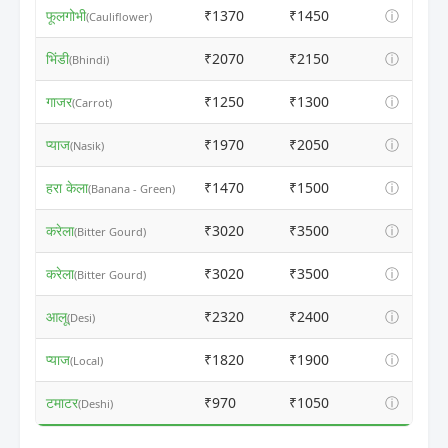
फूलगोभी
₹1370
₹1450
ⓘ
(Cauliflower)
भिंडी
₹2070
₹2150
ⓘ
(Bhindi)
गाजर
₹1250
₹1300
ⓘ
(Carrot)
प्याज
₹1970
₹2050
ⓘ
(Nasik)
हरा केला
₹1470
₹1500
ⓘ
(Banana - Green)
करेला
₹3020
₹3500
ⓘ
(Bitter Gourd)
करेला
₹3020
₹3500
ⓘ
(Bitter Gourd)
आलू
₹2320
₹2400
ⓘ
(Desi)
प्याज
₹1820
₹1900
ⓘ
(Local)
टमाटर
₹970
₹1050
ⓘ
(Deshi)