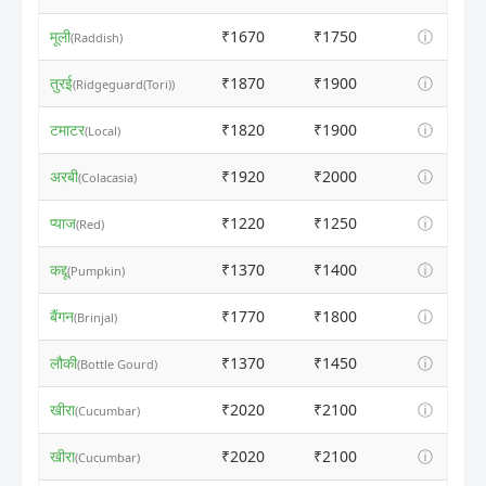
मूली
₹1670
₹1750
ⓘ
(Raddish)
तुरई
₹1870
₹1900
ⓘ
(Ridgeguard(Tori))
टमाटर
₹1820
₹1900
ⓘ
(Local)
अरबी
₹1920
₹2000
ⓘ
(Colacasia)
प्याज
₹1220
₹1250
ⓘ
(Red)
कद्दू
₹1370
₹1400
ⓘ
(Pumpkin)
बैंगन
₹1770
₹1800
ⓘ
(Brinjal)
लौकी
₹1370
₹1450
ⓘ
(Bottle Gourd)
खीरा
₹2020
₹2100
ⓘ
(Cucumbar)
खीरा
₹2020
₹2100
ⓘ
(Cucumbar)