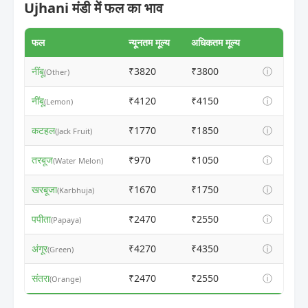
Ujhani मंडी में फल का भाव
फल
न्यूनतम मूल्य
अधिकतम मूल्य
नींबू
₹3820
₹3800
ⓘ
(Other)
नींबू
₹4120
₹4150
ⓘ
(Lemon)
कटहल
₹1770
₹1850
ⓘ
(Jack Fruit)
तरबूज
₹970
₹1050
ⓘ
(Water Melon)
खरबूजा
₹1670
₹1750
ⓘ
(Karbhuja)
पपीता
₹2470
₹2550
ⓘ
(Papaya)
अंगूर
₹4270
₹4350
ⓘ
(Green)
संतरा
₹2470
₹2550
ⓘ
(Orange)