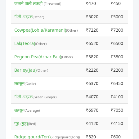
जलाने वाली लकड़ी
₹470
₹450
(Firewood)
गीली अदरक
₹5020
₹5000
(Other)
Cowpea(Lobia/Karamani)
₹7220
₹7200
(Other)
Lak(Teora)
₹6520
₹6500
(Other)
Pegeon Pea(Arhar Fali)
₹3820
₹3800
(Other)
Barley(Jau)
₹2220
₹2200
(Other)
लहसुन
₹6370
₹6450
(Garlic)
गीली अदरक
₹4070
₹4100
(Green Ginger)
लहसुन
₹6970
₹7050
(Average)
गुड़ (गुड़)
₹4120
₹4150
(Red)
Ridge gourd(Tori)
₹520
₹600
(Ridgeguard(Tori))