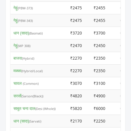
गेहूं
₹2475
₹2455
ⓘ
(PBW-373)
गेहूं
₹2475
₹2455
ⓘ
(PBW-343)
धान (सादा)
₹3720
₹3700
ⓘ
(Basmati)
गेहूं
₹2470
₹2450
ⓘ
(MP 308)
बाजरा
₹2270
₹2350
ⓘ
(Hybrid)
मक्का
₹2270
₹2350
ⓘ
(Hybrid/Local)
चावल
₹3070
₹3100
ⓘ
(Common)
सरसों
₹4820
₹4900
ⓘ
(Sarson(Black))
साबुत चना दाल
₹5820
₹6000
ⓘ
(Desi (Whole))
धान (सादा)
₹2170
₹2250
ⓘ
(Sarvati)