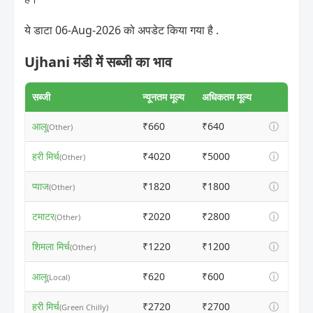
ये डाटा 06-Aug-2026 को अपडेट किया गया है .
Ujhani मंडी में सब्जी का भाव
सब्जी
न्यूनतम मूल्य
अधिकतम मूल्य
आलू
₹660
₹640
ⓘ
(Other)
हरी मिर्च
₹4020
₹5000
ⓘ
(Other)
प्याज
₹1820
₹1800
ⓘ
(Other)
टमाटर
₹2020
₹2800
ⓘ
(Other)
शिमला मिर्च
₹1220
₹1200
ⓘ
(Other)
आलू
₹620
₹600
ⓘ
(Local)
हरी मिर्च
₹2720
₹2700
ⓘ
(Green Chilly)