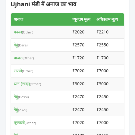
Ujhani मंडी में अनाज का भाव
अनाज
न्यूनतम मूल्य
अधिकतम मूल्य
मक्का
₹2020
₹2210
ⓘ
(Other)
गेहूं
₹2570
₹2550
ⓘ
(Dara)
बाजरा
₹1720
₹1700
ⓘ
(Other)
सरसों
₹7020
₹7000
ⓘ
(Other)
धान (सादा)
₹3020
₹3000
ⓘ
(Other)
गेहूं
₹2470
₹2450
ⓘ
(Deshi)
गेहूं
₹2470
₹2450
ⓘ
(2329)
मूंगफली
₹7020
₹7000
ⓘ
(Other)