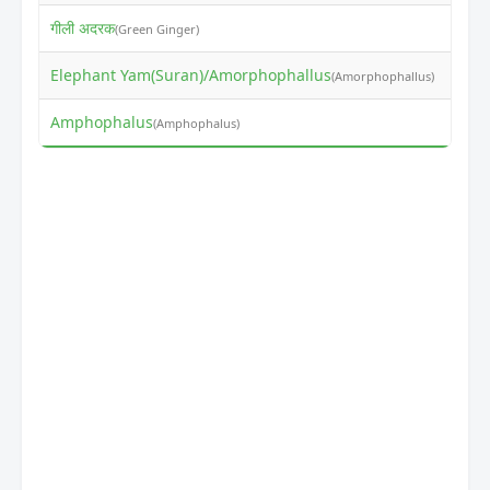
गीली अदरक
₹14
(Green Ginger)
Elephant Yam(Suran)/Amorphophallus
₹50
(Amorphophallus)
Amphophalus
₹60
(Amphophalus)