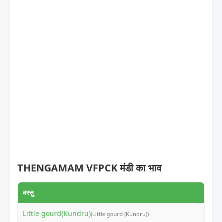
THENGAMAM VFPCK मंडी का भाव
वस्तु
न्यूनत
Little gourd(Kundru)
₹26
(Little gourd (Kundru))