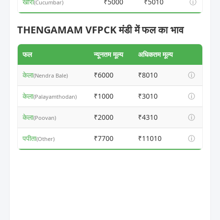
खीरा
₹5000
₹5010
ⓘ
(Cucumbar)
THENGAMAM VFPCK मंडी में फल का भाव
फल
न्यूनतम मूल्य
अधिकतम मूल्य
केला
₹6000
₹8010
ⓘ
(Nendra Bale)
केला
₹1000
₹3010
ⓘ
(Palayamthodan)
केला
₹2000
₹4310
ⓘ
(Poovan)
पपीता
₹7700
₹11010
ⓘ
(Other)