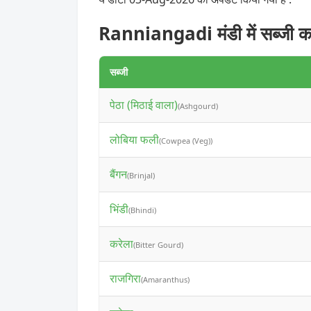
Ranniangadi मंडी में सब्जी क
सब्जी
पेठा (मिठाई वाला)
(Ashgourd)
लोबिया फली
(Cowpea (Veg))
बैंगन
(Brinjal)
भिंडी
(Bhindi)
करेला
(Bitter Gourd)
राजगिरा
(Amaranthus)