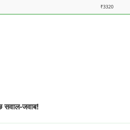
₹3320
ुछ सवाल-जवाब!