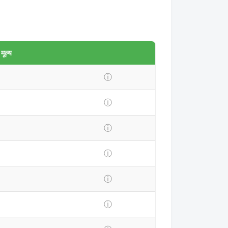
ूल्य
ⓘ
ⓘ
ⓘ
ⓘ
ⓘ
ⓘ