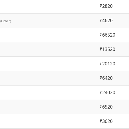
₹2820
s
₹4620
(Other)
₹66520
₹13520
₹20120
₹6420
₹24020
₹6520
₹3620