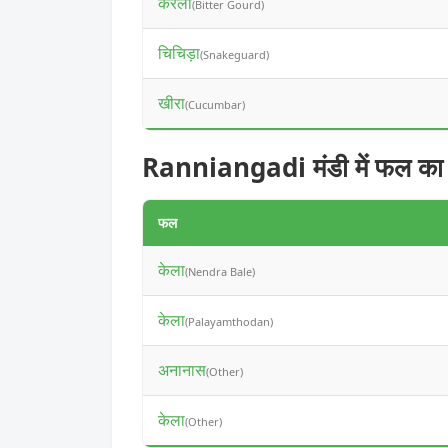
करेला
(Bitter Gourd)
चिचिड़ा
(Snakeguard)
खीरा
(Cucumbar)
Ranniangadi मंडी में फल का
फल
केला
(Nendra Bale)
केला
(Palayamthodan)
अनानास
(Other)
केला
(Other)