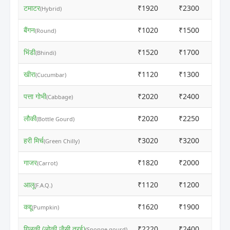
टमाटर
₹1920
₹2300
(Hybrid)
बैंगन
₹1020
₹1500
(Round)
भिंडी
₹1520
₹1700
(Bhindi)
खीरा
₹1120
₹1300
(Cucumbar)
पत्ता गोभी
₹2020
₹2400
(Cabbage)
लौकी
₹2020
₹2250
(Bottle Gourd)
हरी मिर्च
₹3020
₹3200
(Green Chilly)
गाजर
₹1820
₹2000
(Carrot)
आलू
₹1120
₹1200
(F.A.Q.)
कद्दू
₹1620
₹1900
(Pumpkin)
गिलकी (लोकी जैसी तुरई)
₹2220
₹2400
(Sponge gourd)