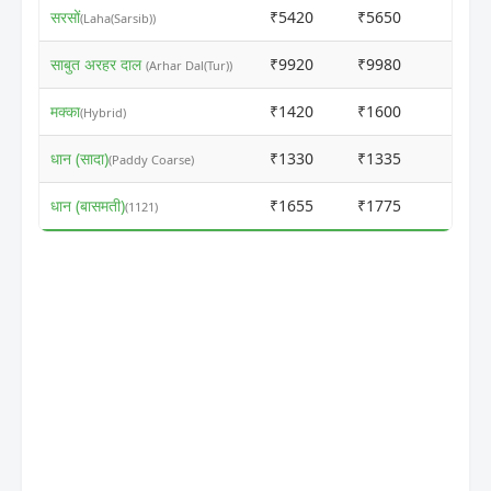
सरसों
₹5420
₹5650
ⓘ
(Laha(Sarsib))
साबुत अरहर दाल
₹9920
₹9980
ⓘ
(Arhar Dal(Tur))
मक्का
₹1420
₹1600
ⓘ
(Hybrid)
धान (सादा)
₹1330
₹1335
ⓘ
(Paddy Coarse)
धान (बासमती)
₹1655
₹1775
ⓘ
(1121)