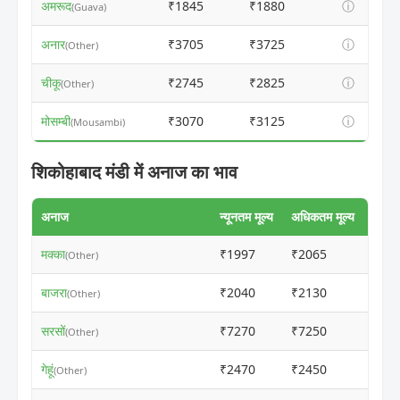
अमरूद
₹1845
₹1880
ⓘ
(Guava)
अनार
₹3705
₹3725
ⓘ
(Other)
चीकू
₹2745
₹2825
ⓘ
(Other)
मोसम्बी
₹3070
₹3125
ⓘ
(Mousambi)
शिकोहाबाद मंडी में अनाज का भाव
अनाज
न्यूनतम मूल्य
अधिकतम मूल्य
मक्का
₹1997
₹2065
ⓘ
(Other)
बाजरा
₹2040
₹2130
ⓘ
(Other)
सरसों
₹7270
₹7250
ⓘ
(Other)
गेहूं
₹2470
₹2450
ⓘ
(Other)