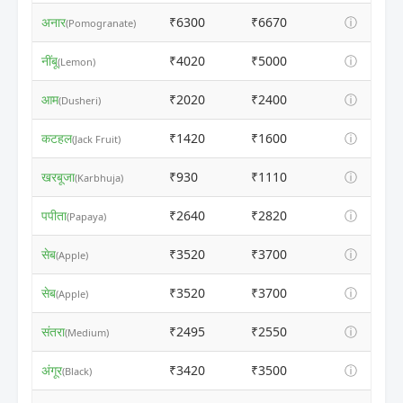
अनार
₹6300
₹6670
ⓘ
(Pomogranate)
नींबू
₹4020
₹5000
ⓘ
(Lemon)
आम
₹2020
₹2400
ⓘ
(Dusheri)
कटहल
₹1420
₹1600
ⓘ
(Jack Fruit)
खरबूजा
₹930
₹1110
ⓘ
(Karbhuja)
पपीता
₹2640
₹2820
ⓘ
(Papaya)
सेब
₹3520
₹3700
ⓘ
(Apple)
सेब
₹3520
₹3700
ⓘ
(Apple)
संतरा
₹2495
₹2550
ⓘ
(Medium)
अंगूर
₹3420
₹3500
ⓘ
(Black)