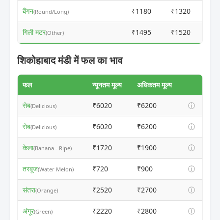
बैंगन
₹1180
₹1320
(Round/Long)
गिली मटर
₹1495
₹1520
(Other)
शिकोहाबाद मंडी में फल का भाव
फल
न्यूनतम मूल्य
अधिकतम मूल्य
सेब
₹6020
₹6200
ⓘ
(Delicious)
सेब
₹6020
₹6200
ⓘ
(Delicious)
केला
₹1720
₹1900
ⓘ
(Banana - Ripe)
तरबूज
₹720
₹900
ⓘ
(Water Melon)
संतरा
₹2520
₹2700
ⓘ
(Orange)
अंगूर
₹2220
₹2800
ⓘ
(Green)