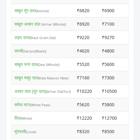
साबुत मूंग दाल
₹6820
₹6900
ⓘ
(Ankola)
साबुत अरहर दाल
₹6920
₹7100
ⓘ
(Arhar (Whole))
उड़द दाल
₹9220
₹9270
ⓘ
(Black Gram Dal)
सरसों
₹4620
₹4800
ⓘ
(Sarson(Black))
साबुत चना दाल
₹5520
₹5600
ⓘ
(Desi (Whole))
साबुत मसूर दाल
₹7160
₹7300
ⓘ
(Kala Masoor New)
अरहर दाल (तूर दाल)
₹10220
₹10500
ⓘ
(Arhar Dal(Tur))
सफेद मटर
₹5620
₹5800
ⓘ
(White Peas)
तिल
₹12220
₹12700
ⓘ
(White)
मूंगफली
₹8320
₹8500
ⓘ
(Local)