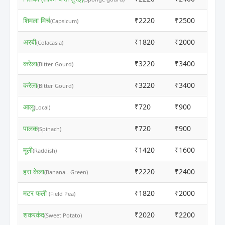
शिमला मिर्च
₹2220
₹2500
(Capsicum)
अरबी
₹1820
₹2000
(Colacasia)
करेला
₹3220
₹3400
(Bitter Gourd)
करेला
₹3220
₹3400
(Bitter Gourd)
आलू
₹720
₹900
(Local)
पालक
₹720
₹900
(Spinach)
मूली
₹1420
₹1600
(Raddish)
हरा केला
₹2220
₹2400
(Banana - Green)
मटर फली
₹1820
₹2000
(Field Pea)
शकरकंद
₹2020
₹2200
(Sweet Potato)