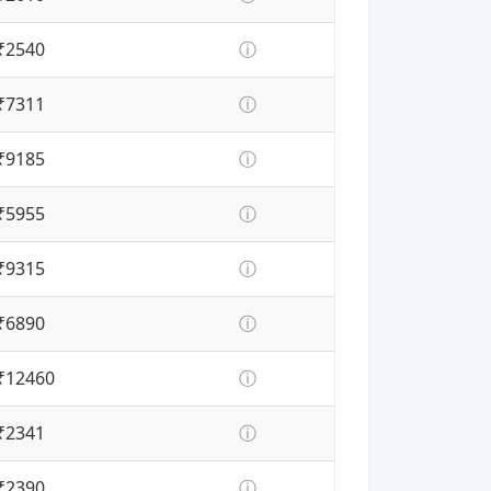
₹2540
ⓘ
₹7311
ⓘ
₹9185
ⓘ
₹5955
ⓘ
₹9315
ⓘ
₹6890
ⓘ
₹12460
ⓘ
₹2341
ⓘ
₹2390
ⓘ