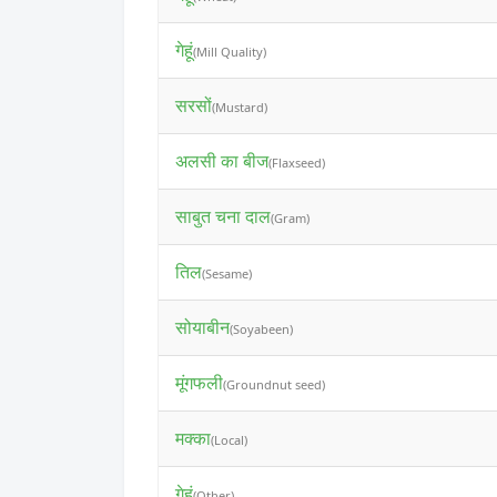
गेहूं
(Mill Quality)
सरसों
(Mustard)
अलसी का बीज
(Flaxseed)
साबुत चना दाल
(Gram)
तिल
(Sesame)
सोयाबीन
(Soyabeen)
मूंगफली
(Groundnut seed)
मक्का
(Local)
गेहूं
(Other)