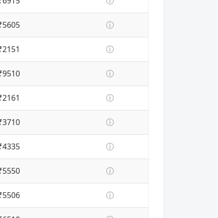
₹6915
ⓘ
₹5605
ⓘ
₹2151
ⓘ
₹9510
ⓘ
₹2161
ⓘ
₹3710
ⓘ
₹4335
ⓘ
₹5550
ⓘ
₹5506
ⓘ