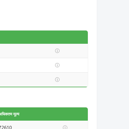
ⓘ
ⓘ
ⓘ
अधिकतम मूल्य
₹2610
ⓘ