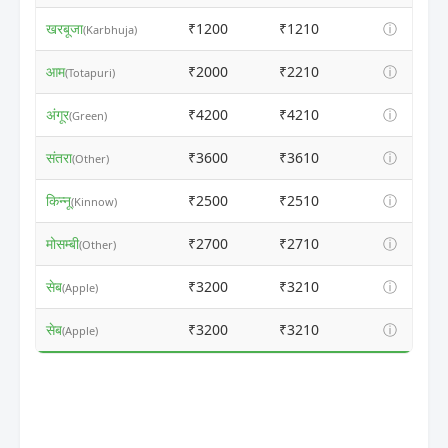
खरबूजा
₹1200
₹1210
ⓘ
(Karbhuja)
आम
₹2000
₹2210
ⓘ
(Totapuri)
अंगूर
₹4200
₹4210
ⓘ
(Green)
संतरा
₹3600
₹3610
ⓘ
(Other)
किन्नू
₹2500
₹2510
ⓘ
(Kinnow)
मोसम्बी
₹2700
₹2710
ⓘ
(Other)
सेब
₹3200
₹3210
ⓘ
(Apple)
सेब
₹3200
₹3210
ⓘ
(Apple)