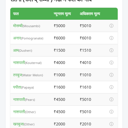
फल
न्यूनतम मूल्य
अधिकतम मूल्य
मोसम्बी
₹5000
₹5010
ⓘ
(Mousambi)
अनार
₹6000
₹6010
ⓘ
(Pomogranate)
आम
₹1500
₹1510
ⓘ
(Dusheri)
नाशपाती
₹4000
₹4010
ⓘ
(Kouternal)
तरबूज
₹1000
₹1010
ⓘ
(Water Melon)
पपीता
₹1600
₹1610
ⓘ
(Papaya)
नाशपाती
₹4500
₹5010
ⓘ
(Pears)
नाशपाती
₹4500
₹5010
ⓘ
(Other)
खरबूजा
₹2000
₹2010
ⓘ
(Other)