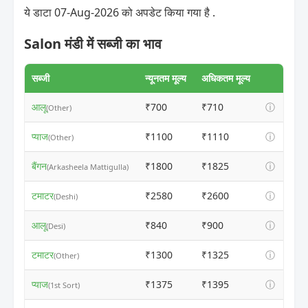
ये डाटा 07-Aug-2026 को अपडेट किया गया है .
Salon मंडी में सब्जी का भाव
सब्जी
न्यूनतम मूल्य
अधिकतम मूल्य
आलू
₹700
₹710
ⓘ
(Other)
प्याज
₹1100
₹1110
ⓘ
(Other)
बैंगन
₹1800
₹1825
ⓘ
(Arkasheela Mattigulla)
टमाटर
₹2580
₹2600
ⓘ
(Deshi)
आलू
₹840
₹900
ⓘ
(Desi)
टमाटर
₹1300
₹1325
ⓘ
(Other)
प्याज
₹1375
₹1395
ⓘ
(1st Sort)