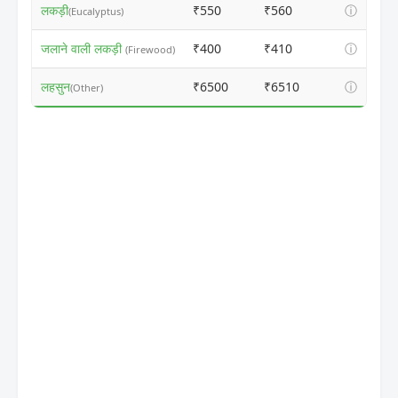
लकड़ी
₹550
₹560
ⓘ
(Eucalyptus)
जलाने वाली लकड़ी
₹400
₹410
ⓘ
(Firewood)
लहसुन
₹6500
₹6510
ⓘ
(Other)