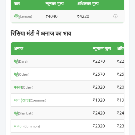
फल
न्यूनतम मूल्य
अधिकतम मूल्य
नींबू
₹4040
₹4220
ⓘ
(Lemon)
रिसिया मंडी में अनाज का भाव
अनाज
न्यूनतम मूल्य
अधिकतम मूल
गेहूं
₹2270
₹2250
(Dara)
गेहूं
₹2570
₹2550
(Other)
मक्का
₹2020
₹2000
(Other)
धान (सादा)
₹1920
₹1900
(Common)
गेहूं
₹2420
₹2400
(Sharbati)
चावल
₹2320
₹2300
(Common)