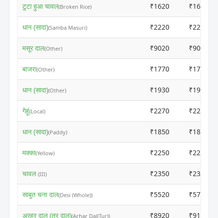
टुटा हुआ चावल
₹1620
₹1600
(Broken Rice)
धान (सादा)
₹2220
₹2200
(Samba Masuri)
मसूर दाल
₹9020
₹9000
(Other)
बाजरा
₹1770
₹1750
(Other)
धान (सादा)
₹1930
₹1910
(Other)
गेहूं
₹2270
₹2250
(Local)
धान (सादा)
₹1850
₹1850
(Paddy)
मक्का
₹2250
₹2250
(Yellow)
चावल
₹2350
₹2370
(III)
साबुत चना दाल
₹5520
₹5700
(Desi (Whole))
अरहर दाल (तूर दाल)
₹8920
₹9100
(Arhar Dal(Tur))