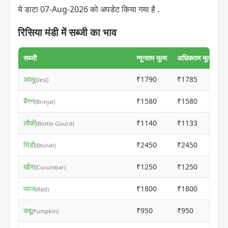
ये डाटा 07-Aug-2026 को अपडेट किया गया है .
रिसिया मंडी में सब्जी का भाव
सब्जी
न्यूनतम मूल्य
अधिकतम मूल्य
आलू
₹1790
₹1785
(Desi)
बैंगन
₹1580
₹1580
(Brinjal)
लौकी
₹1140
₹1133
(Bottle Gourd)
भिंडी
₹2450
₹2450
(Bhindi)
खीरा
₹1250
₹1250
(Cucumbar)
प्याज
₹1800
₹1800
(Red)
कद्दू
₹950
₹950
(Pumpkin)