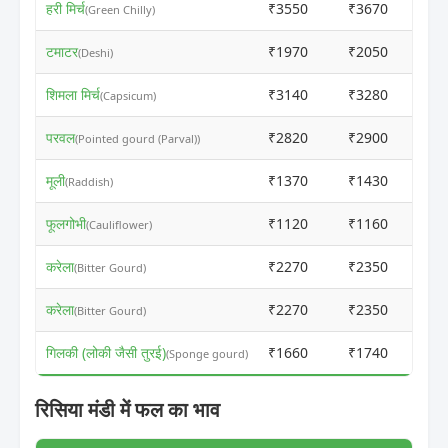
हरी मिर्च
₹3550
₹3670
(Green Chilly)
टमाटर
₹1970
₹2050
(Deshi)
शिमला मिर्च
₹3140
₹3280
(Capsicum)
परवल
₹2820
₹2900
(Pointed gourd (Parval))
मूली
₹1370
₹1430
(Raddish)
फूलगोभी
₹1120
₹1160
(Cauliflower)
करेला
₹2270
₹2350
(Bitter Gourd)
करेला
₹2270
₹2350
(Bitter Gourd)
गिलकी (लोकी जैसी तुरई)
₹1660
₹1740
(Sponge gourd)
रिसिया मंडी में फल का भाव