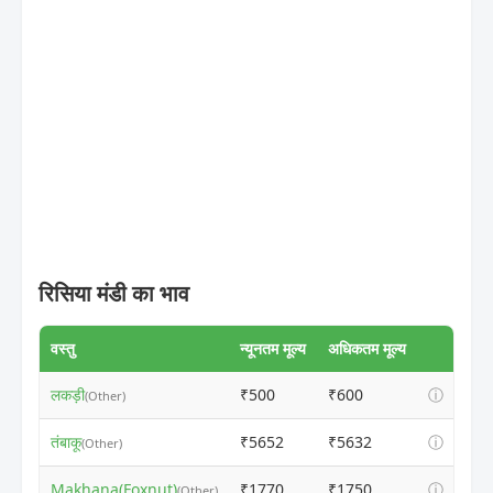
रिसिया मंडी का भाव
वस्तु
न्यूनतम मूल्य
अधिकतम मूल्य
लकड़ी
₹500
₹600
ⓘ
(Other)
तंबाकू
₹5652
₹5632
ⓘ
(Other)
Makhana(Foxnut)
₹1770
₹1750
ⓘ
(Other)