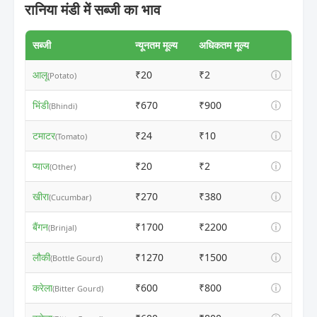
रानिया मंडी में सब्जी का भाव
सब्जी
न्यूनतम मूल्य
अधिकतम मूल्य
आलू
₹20
₹2
ⓘ
(Potato)
भिंडी
₹670
₹900
ⓘ
(Bhindi)
टमाटर
₹24
₹10
ⓘ
(Tomato)
प्याज
₹20
₹2
ⓘ
(Other)
खीरा
₹270
₹380
ⓘ
(Cucumbar)
बैंगन
₹1700
₹2200
ⓘ
(Brinjal)
लौकी
₹1270
₹1500
ⓘ
(Bottle Gourd)
करेला
₹600
₹800
ⓘ
(Bitter Gourd)