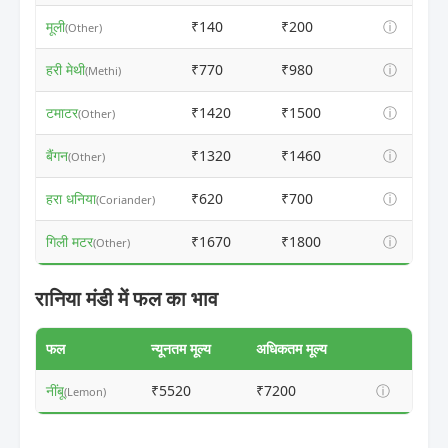
मूली
₹140
₹200
ⓘ
(Other)
हरी मेथी
₹770
₹980
ⓘ
(Methi)
टमाटर
₹1420
₹1500
ⓘ
(Other)
बैंगन
₹1320
₹1460
ⓘ
(Other)
हरा धनिया
₹620
₹700
ⓘ
(Coriander)
गिली मटर
₹1670
₹1800
ⓘ
(Other)
रानिया मंडी में फल का भाव
फल
न्यूनतम मूल्य
अधिकतम मूल्य
नींबू
₹5520
₹7200
ⓘ
(Lemon)