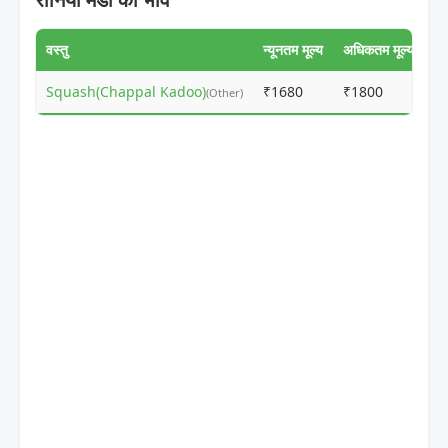
वस्तु
न्यूनतम मूल्य
अधिकतम मूल्य
Squash(Chappal Kadoo)
₹1680
₹1800
ⓘ
(Other)