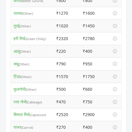
करेला
₹600
₹800
ⓘ
(Bitter Gourd)
पालक
₹1270
₹1600
ⓘ
(Other)
तुरई
₹1020
₹1450
ⓘ
(Other)
हरी मिर्च
₹2320
₹2780
ⓘ
(Green Chilly)
आलू
₹220
₹400
ⓘ
(Other)
कद्दू
₹790
₹950
ⓘ
(Other)
टिंडा
₹1570
₹1750
ⓘ
(Other)
फूलगोभी
₹500
₹660
ⓘ
(Other)
पत्ता गोभी
₹470
₹750
ⓘ
(Cabbage)
शिमला मिर्च
₹2520
₹2900
ⓘ
(Capsicum)
गाजर
₹270
₹400
ⓘ
(Carrot)