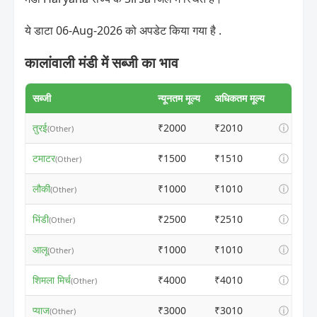
ये डाटा 06-Aug-2026 को अपडेट किया गया है .
कालांवाली मंडी में सब्जी का भाव
सब्जी
न्यूनतम मूल्य
अधिकतम मूल्य
तुरई
₹2000
₹2010
ⓘ
(Other)
टमाटर
₹1500
₹1510
ⓘ
(Other)
लौकी
₹1000
₹1010
ⓘ
(Other)
भिंडी
₹2500
₹2510
ⓘ
(Other)
आलू
₹1000
₹1010
ⓘ
(Other)
शिमला मिर्च
₹4000
₹4010
ⓘ
(Other)
प्याज
₹3000
₹3010
ⓘ
(Other)