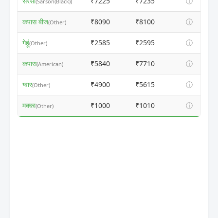
सरसों
₹7225
₹7235
ⓘ
(Sarson(Black))
कपास बीज
₹8090
₹8100
ⓘ
(Other)
गेहूं
₹2585
₹2595
ⓘ
(Other)
कपास
₹5840
₹7710
ⓘ
(American)
ग्वार
₹4900
₹5615
ⓘ
(Other)
मक्का
₹1000
₹1010
ⓘ
(Other)