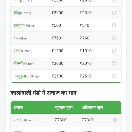
(Other)
चीकू
₹2500
₹2510
ⓘ
(Other)
खरबूजा
₹500
₹510
ⓘ
(Other)
बेर
₹750
₹760
ⓘ
(Other)
संतरा
₹1500
₹1510
ⓘ
(Other)
मोसम्बी
₹2000
₹2010
ⓘ
(Other)
आलूबुखारा
₹2500
₹2510
ⓘ
(Other)
कालांवाली मंडी में अनाज का भाव
अनाज
न्यूनतम मूल्य
अधिकतम मूल्य
सरसों
₹7300
₹7310
ⓘ
(Other)