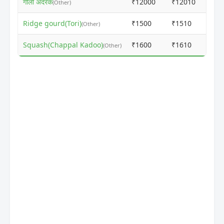
गीली अदरक
₹12000
₹12010
ⓘ
(Other)
Ridge gourd(Tori)
₹1500
₹1510
ⓘ
(Other)
Squash(Chappal Kadoo)
₹1600
₹1610
ⓘ
(Other)