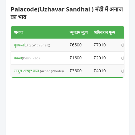
Palacode(Uzhavar Sandhai ) मंडी में अनाज
का भाव
अनाज
न्यूनतम मूल्य
अधिकतम मूल्य
मूंगफली
₹6500
₹7010
ⓘ
(Big (With Shell))
मक्का
₹1600
₹2010
ⓘ
(Deshi Red)
साबुत अरहर दाल
₹3600
₹4010
ⓘ
(Arhar (Whole))