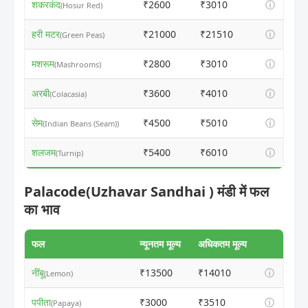
शकरकंद
₹2600
₹3010
ⓘ
(Hosur Red)
हरी मटर
₹21000
₹21510
ⓘ
(Green Peas)
मशरूम
₹2800
₹3010
ⓘ
(Mashrooms)
अरबी
₹3600
₹4010
ⓘ
(Colacasia)
सेम
₹4500
₹5010
ⓘ
(Indian Beans (Seam))
शलजम
₹5400
₹6010
ⓘ
(Turnip)
Palacode(Uzhavar Sandhai ) मंडी में फल
का भाव
फल
न्यूनतम मूल्य
अधिकतम मूल्य
नींबू
₹13500
₹14010
ⓘ
(Lemon)
पपीता
₹3000
₹3510
ⓘ
(Papaya)