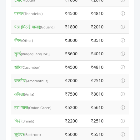
(Local)
परमल
₹4500
₹4810
ⓘ
(Thondekai)
पेठा (मिठाई वाला)
₹1800
₹2010
ⓘ
(Gouard)
बैंगन
₹3000
₹3510
ⓘ
(Other)
तुरई
₹3600
₹4010
ⓘ
(Ridgeguard(Tori))
खीरा
₹4500
₹4810
ⓘ
(Cucumbar)
राजगिरा
₹2000
₹2510
ⓘ
(Amaranthus)
आँवला
₹7500
₹8010
ⓘ
(Amla)
हरा प्याज
₹5200
₹5610
ⓘ
(Onion Green)
भिंडी
₹2200
₹2510
ⓘ
(Bhindi)
चुकंदर
₹5000
₹5510
ⓘ
(Beetroot)