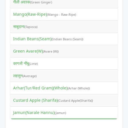
गीली अदरक
₹
(Green Ginger)
Mango(Raw-Ripe)
₹
(Mango - Raw-Ripe)
साबूदाना
₹
(Tapioca)
Indian Beans(Seam)
₹
(Indian Beans (Seam))
Green Avare(W)
₹
(Avare (W))
कागजी नींबू
₹
(Lime)
लहसुन
₹
(Average)
Arhar(Tur/Red Gram)(Whole)
₹
(Arhar (Whole))
Custard Apple (Sharifa)
₹
(Custard Apple(Sharifa))
Jamun(Narale Hannu)
₹
(Jamun)