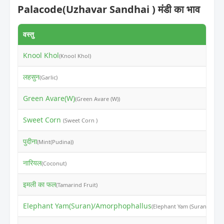
Palacode(Uzhavar Sandhai ) मंडी का भाव
वस्तु
न
Knool Khol
₹
(Knool Khol)
लहसुन
₹
(Garlic)
Green Avare(W)
₹
(Green Avare (W))
Sweet Corn
₹
(Sweet Corn )
पुदीना
₹
(Mint(Pudina))
नारियल
₹
(Coconut)
इमली का फल
₹
(Tamarind Fruit)
Elephant Yam(Suran)/Amorphophallus
₹
(Elephant Yam (Suran))