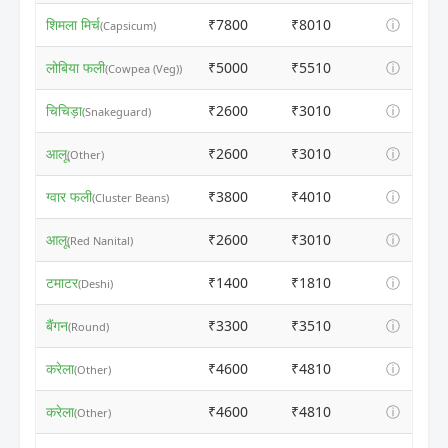
शिमला मिर्च
₹7800
₹8010
ⓘ
(Capsicum)
लोबिया फली
₹5000
₹5510
ⓘ
(Cowpea (Veg))
चिचिड़ा
₹2600
₹3010
ⓘ
(Snakeguard)
आलू
₹2600
₹3010
ⓘ
(Other)
ग्वार फली
₹3800
₹4010
ⓘ
(Cluster Beans)
आलू
₹2600
₹3010
ⓘ
(Red Nanital)
टमाटर
₹1400
₹1810
ⓘ
(Deshi)
बैंगन
₹3300
₹3510
ⓘ
(Round)
करेला
₹4600
₹4810
ⓘ
(Other)
करेला
₹4600
₹4810
ⓘ
(Other)