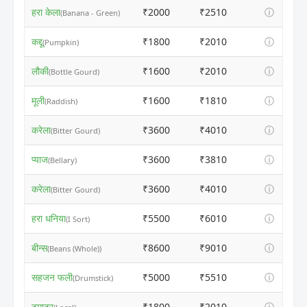
हरा केला
₹2000
₹2510
ⓘ
(Banana - Green)
कद्दू
₹1800
₹2010
ⓘ
(Pumpkin)
लौकी
₹1600
₹2010
ⓘ
(Bottle Gourd)
मूली
₹1600
₹1810
ⓘ
(Raddish)
करेला
₹3600
₹4010
ⓘ
(Bitter Gourd)
प्याज
₹3600
₹3810
ⓘ
(Bellary)
करेला
₹3600
₹4010
ⓘ
(Bitter Gourd)
हरा धनिया
₹5500
₹6010
ⓘ
(I Sort)
बीन्स
₹8600
₹9010
ⓘ
(Beans (Whole))
सहजन फली
₹5000
₹5510
ⓘ
(Drumstick)
टमाटर
₹1800
₹2010
ⓘ