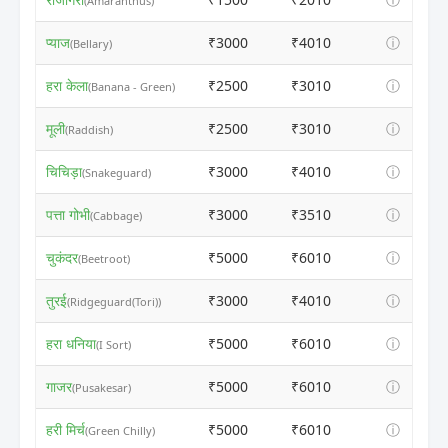
(Amaranthus)
प्याज
₹3000
₹4010
ⓘ
(Bellary)
हरा केला
₹2500
₹3010
ⓘ
(Banana - Green)
मूली
₹2500
₹3010
ⓘ
(Raddish)
चिचिड़ा
₹3000
₹4010
ⓘ
(Snakeguard)
पत्ता गोभी
₹3000
₹3510
ⓘ
(Cabbage)
चुकंदर
₹5000
₹6010
ⓘ
(Beetroot)
तुरई
₹3000
₹4010
ⓘ
(Ridgeguard(Tori))
हरा धनिया
₹5000
₹6010
ⓘ
(I Sort)
गाजर
₹5000
₹6010
ⓘ
(Pusakesar)
हरी मिर्च
₹5000
₹6010
ⓘ
(Green Chilly)