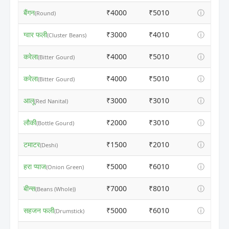
बैंगन
₹4000
₹5010
ⓘ
(Round)
ग्वार फली
₹3000
₹4010
ⓘ
(Cluster Beans)
करेला
₹4000
₹5010
ⓘ
(Bitter Gourd)
करेला
₹4000
₹5010
ⓘ
(Bitter Gourd)
आलू
₹3000
₹3010
ⓘ
(Red Nanital)
लौकी
₹2000
₹3010
ⓘ
(Bottle Gourd)
टमाटर
₹1500
₹2010
ⓘ
(Deshi)
हरा प्याज
₹5000
₹6010
ⓘ
(Onion Green)
बीन्स
₹7000
₹8010
ⓘ
(Beans (Whole))
सहजन फली
₹5000
₹6010
ⓘ
(Drumstick)