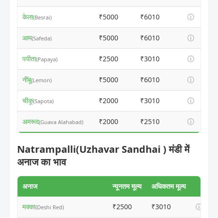
केला
₹5000
₹6010
ⓘ
(Besrai)
आम
₹5000
₹6010
ⓘ
(Safeda)
पपीता
₹2500
₹3010
ⓘ
(Papaya)
नींबू
₹5000
₹6010
ⓘ
(Lemon)
चीकू
₹2000
₹3010
ⓘ
(Sapota)
अमरूद
₹2000
₹2510
ⓘ
(Guava Alahabad)
Natrampalli(Uzhavar Sandhai ) मंडी में
अनाज का भाव
अनाज
न्यूनतम मूल्य
अधिकतम मूल्य
मक्का
₹2500
₹3010
ⓘ
(Deshi Red)