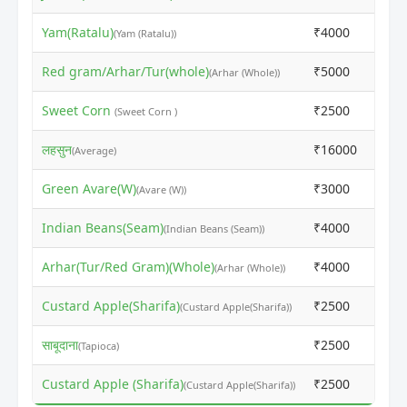
Yam(Ratalu)
₹4000
₹5
(Yam (Ratalu))
Red gram/Arhar/Tur(whole)
₹5000
₹6
(Arhar (Whole))
Sweet Corn
₹2500
₹3
(Sweet Corn )
लहसुन
₹16000
₹2
(Average)
Green Avare(W)
₹3000
₹4
(Avare (W))
Indian Beans(Seam)
₹4000
₹5
(Indian Beans (Seam))
Arhar(Tur/Red Gram)(Whole)
₹4000
₹5
(Arhar (Whole))
Custard Apple(Sharifa)
₹2500
₹3
(Custard Apple(Sharifa))
साबूदाना
₹2500
₹3
(Tapioca)
Custard Apple (Sharifa)
₹2500
₹3
(Custard Apple(Sharifa))