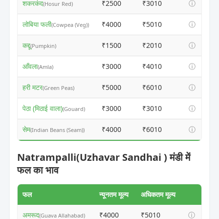
शकरकंद
₹2500
₹3010
ⓘ
(Hosur Red)
लोबिया फली
₹4000
₹5010
ⓘ
(Cowpea (Veg))
कद्दू
₹1500
₹2010
ⓘ
(Pumpkin)
आँवला
₹3000
₹4010
ⓘ
(Amla)
हरी मटर
₹5000
₹6010
ⓘ
(Green Peas)
पेठा (मिठाई वाला)
₹3000
₹3010
ⓘ
(Gouard)
सेम
₹4000
₹6010
ⓘ
(Indian Beans (Seam))
Natrampalli(Uzhavar Sandhai ) मंडी में
फल का भाव
फल
न्यूनतम मूल्य
अधिकतम मूल्य
अमरूद
₹4000
₹5010
ⓘ
(Guava Allahabad)