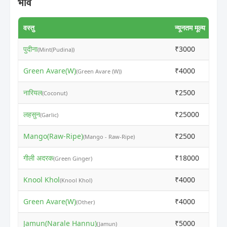
भाव
वस्तु
न्यूनतम मूल्य
अधि
पुदीना
₹3000
₹4
(Mint(Pudina))
Green Avare(W)
₹4000
₹5
(Green Avare (W))
नारियल
₹2500
₹3
(Coconut)
लहसुन
₹25000
₹3
(Garlic)
Mango(Raw-Ripe)
₹2500
₹3
(Mango - Raw-Ripe)
गीली अदरक
₹18000
₹2
(Green Ginger)
Knool Khol
₹4000
₹5
(Knool Khol)
Green Avare(W)
₹4000
₹5
(Other)
Jamun(Narale Hannu)
₹5000
₹6
(Jamun)