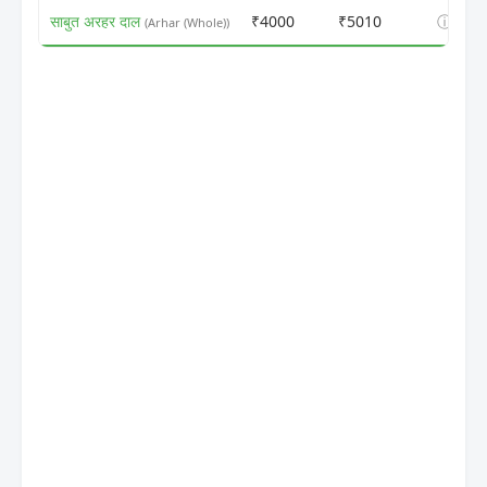
साबुत अरहर दाल
₹4000
₹5010
ⓘ
(Arhar (Whole))