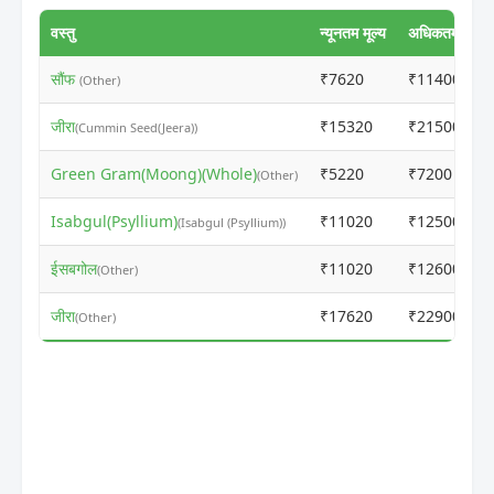
वस्तु
न्यूनतम मूल्य
अधिकतम मूल्य
सौंफ
₹7620
₹11400
(Other)
जीरा
₹15320
₹21500
(Cummin Seed(Jeera))
Green Gram(Moong)(Whole)
₹5220
₹7200
(Other)
Isabgul(Psyllium)
₹11020
₹12500
(Isabgul (Psyllium))
ईसबगोल
₹11020
₹12600
(Other)
जीरा
₹17620
₹22900
(Other)