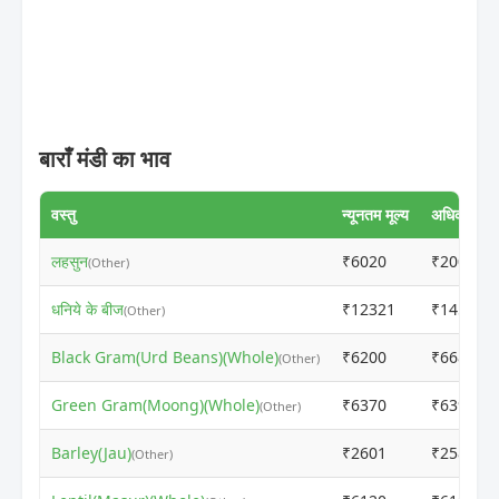
बाराँ मंडी का भाव
वस्तु
न्यूनतम मूल्य
अधिकतम मूल
लहसुन
₹6020
₹20050
(Other)
धनिये के बीज
₹12321
₹14500
(Other)
Black Gram(Urd Beans)(Whole)
₹6200
₹6680
(Other)
Green Gram(Moong)(Whole)
₹6370
₹6399
(Other)
Barley(Jau)
₹2601
₹2581
(Other)