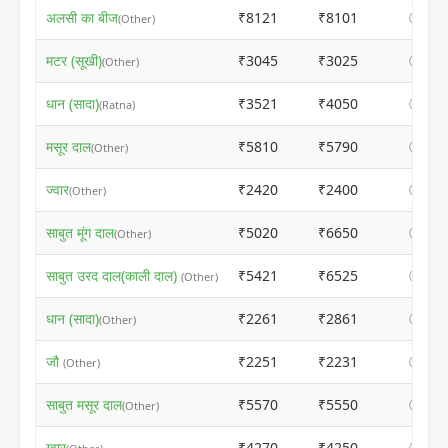
अलसी का बीज
₹8121
₹8101
ⓘ
(Other)
मटर (सूखी)
₹3045
₹3025
ⓘ
(Other)
धान (सादा)
₹3521
₹4050
ⓘ
(Ratna)
मसूर दाल
₹5810
₹5790
ⓘ
(Other)
ज्वार
₹2420
₹2400
ⓘ
(Other)
साबुत मूंग दाल
₹5020
₹6650
ⓘ
(Other)
साबुत उरद दाल(काली दाल)
₹5421
₹6525
ⓘ
(Other)
धान (सादा)
₹2261
₹2861
ⓘ
(Other)
जौ
₹2251
₹2231
ⓘ
(Other)
साबुत मसूर दाल
₹5570
₹5550
ⓘ
(Other)
ग्वार
₹4270
₹4250
ⓘ