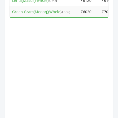
Lentil(Masur)(Whole)
₹6120
₹6100
(Other)
Green Gram(Moong)(Whole)
₹6020
₹7025
(Local)