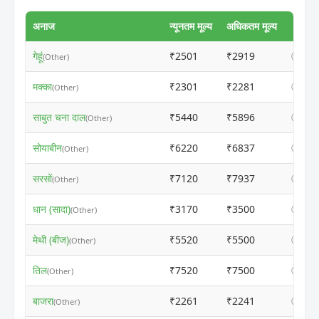
अनाज
न्यूनतम मूल्य
अधिकतम मूल्य
गेहूं
₹2501
₹2919
ⓘ
(Other)
मक्का
₹2301
₹2281
ⓘ
(Other)
साबुत चना दाल
₹5440
₹5896
ⓘ
(Other)
सोयाबीन
₹6220
₹6837
ⓘ
(Other)
सरसों
₹7120
₹7937
ⓘ
(Other)
धान (सादा)
₹3170
₹3500
ⓘ
(Other)
मेथी (बीज)
₹5520
₹5500
ⓘ
(Other)
तिल
₹7520
₹7500
ⓘ
(Other)
बाजरा
₹2261
₹2241
ⓘ
(Other)