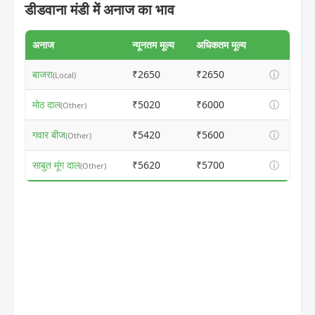
डीडवाना मंडी में अनाज का भाव
अनाज
न्यूनतम मूल्य
अधिकतम मूल्य
बाजरा
₹2650
₹2650
ⓘ
(Local)
मोठ दाल
₹5020
₹6000
ⓘ
(Other)
गवार बीज
₹5420
₹5600
ⓘ
(Other)
साबुत मूंग दाल
₹5620
₹5700
ⓘ
(Other)