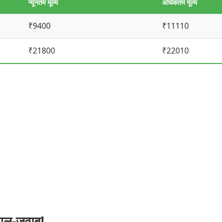
न्यूनतम मूल्य
अधिकतम मूल्य
₹9400
₹11110
₹21800
₹22010
सवाल-जवाब!