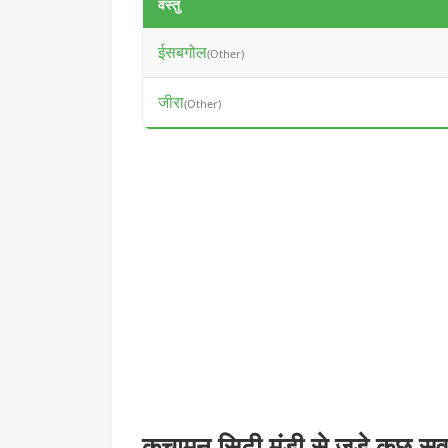
वस्तु
ईसबगोल
(Other)
जीरा
(Other)
कुचामन सिटी मंडी से जुड़े कुछ 