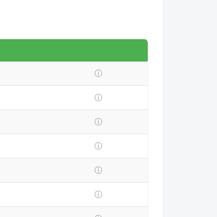
ⓘ
ⓘ
ⓘ
ⓘ
ⓘ
ⓘ