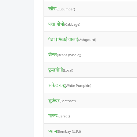
खीरा
(Cucumbar)
पत्ता गोभी
(Cabbage)
पेठा (मिठाई वाला)
(Ashgourd)
बीन्स
(Beans (Whole))
फूलगोभी
(Local)
सफेद कद्दू
(White Pumpkin)
चुकंदर
(Beetroot)
गाजर
(Carrot)
प्याज
(Bombay (U.P.))