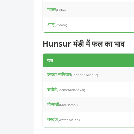
गाजर
(Other)
आलू
(Potato)
Hunsur मंडी में फल का भाव
फल
कच्चा नारियल
(Tender Coconut)
चयोटे
(Seemebadanekai)
मोसम्बी
(Mousambi)
तरबूज
(Water Melon)