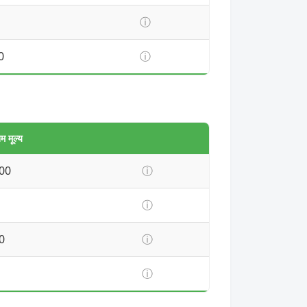
ⓘ
0
ⓘ
 मूल्य
00
ⓘ
ⓘ
0
ⓘ
ⓘ