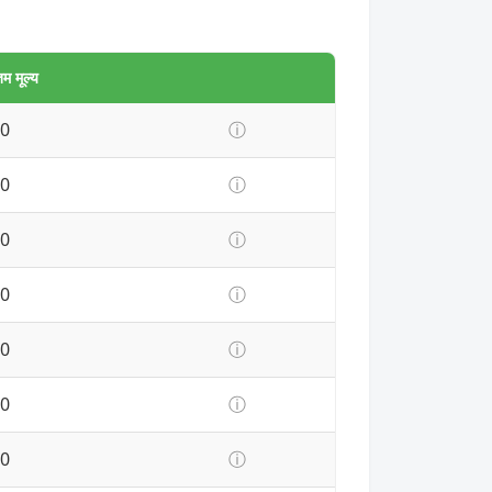
 मूल्य
0
ⓘ
0
ⓘ
0
ⓘ
0
ⓘ
0
ⓘ
0
ⓘ
0
ⓘ