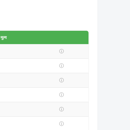
ूल्य
ⓘ
ⓘ
ⓘ
ⓘ
ⓘ
ⓘ