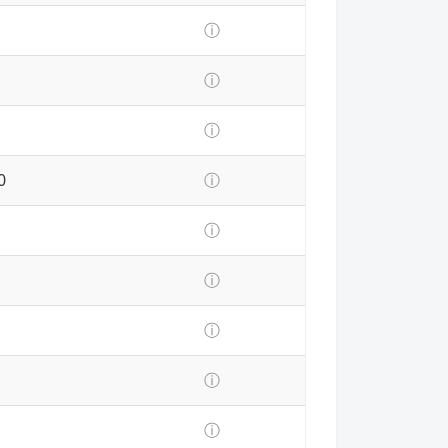
ⓘ
ⓘ
ⓘ
0
ⓘ
ⓘ
ⓘ
ⓘ
ⓘ
ⓘ