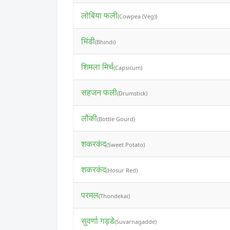
लोबिया फली
(Cowpea (Veg))
भिंडी
(Bhindi)
शिमला मिर्च
(Capsicum)
सहजन फली
(Drumstick)
लौकी
(Bottle Gourd)
शकरकंद
(Sweet Potato)
शकरकंद
(Hosur Red)
परमल
(Thondekai)
सुवर्णा गड्डे
(Suvarnagadde)