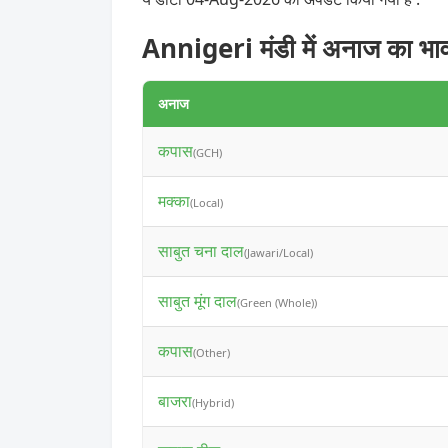
Annigeri मंडी में अनाज का भा
अनाज
कपास
(GCH)
मक्का
(Local)
साबुत चना दाल
(Jawari/Local)
साबुत मूंग दाल
(Green (Whole))
कपास
(Other)
बाजरा
(Hybrid)