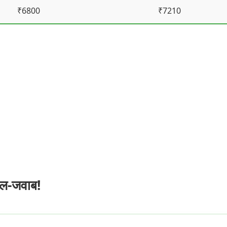
₹6800
₹7210
ाल-जवाब!