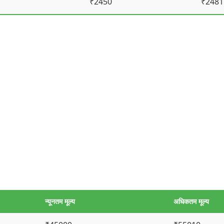
₹2450
₹2481
न्यूनतम मूल्य
अधिकतम मूल्य