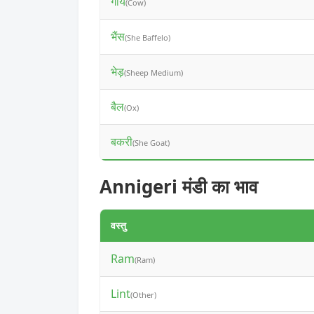
गाय
(Cow)
भैंस
(She Baffelo)
भेड़
(Sheep Medium)
बैल
(Ox)
बकरी
(She Goat)
Annigeri मंडी का भाव
वस्तु
Ram
(Ram)
Lint
(Other)