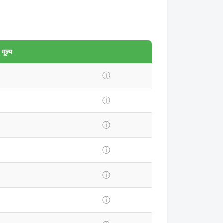
मूल्य
ⓘ
ⓘ
ⓘ
ⓘ
ⓘ
ⓘ