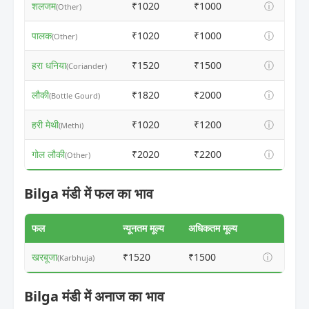
शलजम
₹1020
₹1000
ⓘ
(Other)
पालक
₹1020
₹1000
ⓘ
(Other)
हरा धनिया
₹1520
₹1500
ⓘ
(Coriander)
लौकी
₹1820
₹2000
ⓘ
(Bottle Gourd)
हरी मेथी
₹1020
₹1200
ⓘ
(Methi)
गोल लौकी
₹2020
₹2200
ⓘ
(Other)
Bilga मंडी में फल का भाव
फल
न्यूनतम मूल्य
अधिकतम मूल्य
खरबूजा
₹1520
₹1500
ⓘ
(Karbhuja)
Bilga मंडी में अनाज का भाव