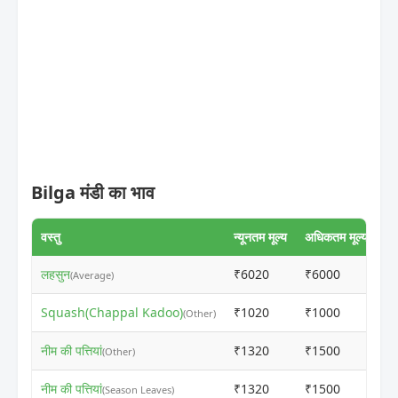
Bilga मंडी का भाव
वस्तु
न्यूनतम मूल्य
अधिकतम मूल्य
लहसुन
₹6020
₹6000
ⓘ
(Average)
Squash(Chappal Kadoo)
₹1020
₹1000
ⓘ
(Other)
नीम की पत्तियां
₹1320
₹1500
ⓘ
(Other)
नीम की पत्तियां
₹1320
₹1500
ⓘ
(Season Leaves)