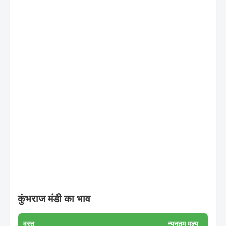
कुंभराज मंडी का भाव
वस्तु
न्यूनतम मूल्य
अधिकत