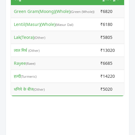
Green Gram(Moong)(Whole)
₹6820
₹690
(Green (Whole))
Lentil(Masur)(Whole)
₹6180
₹710
(Masur Dal)
Lak(Teora)
₹5805
₹578
(Other)
लाल मिर्च
₹13020
₹130
(Other)
Rayee
₹6685
₹666
(Raee)
हल्दी
₹14220
₹142
(Turmeric)
धनिये के बीज
₹5020
₹102
(Other)