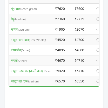
मूंग दाल
₹7620
₹7600
ⓘ
(Green gram)
गेहूं
₹2360
₹2725
ⓘ
(Medium)
मक्का
₹1905
₹2070
ⓘ
(Medium)
साबुत चना दाल
₹4520
₹4700
ⓘ
(Desi (Whole))
सोयाबीन
₹4095
₹4600
ⓘ
(Other)
सरसों
₹4670
₹4710
ⓘ
(Other)
साबुत उरद दाल(काली दाल)
₹5420
₹6410
ⓘ
(Desi)
साबुत मूंग दाल
₹6570
₹6550
ⓘ
(Medium)