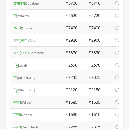
सोयाबीन
₹6730
₹6710
ⓘ
(Soyabeen)
गेहूं
₹2620
₹2720
ⓘ
(Wheat)
सरसों
₹7420
₹7400
ⓘ
(Mustard)
धान (सादा)
₹2920
₹2900
ⓘ
(Dhan)
धान (सादा)
₹3370
₹3350
ⓘ
(Common)
गेहूं
₹2590
₹2570
ⓘ
(Local)
गेहूं
₹2235
₹2375
ⓘ
(Mill Quality)
गेहूं
₹2120
₹2150
ⓘ
(Wheat Mix)
मक्का
₹1585
₹1635
ⓘ
(Yellow)
मक्का
₹1630
₹1610
ⓘ
(Other)
मक्का
₹2285
₹2305
ⓘ
(Deshi Red)