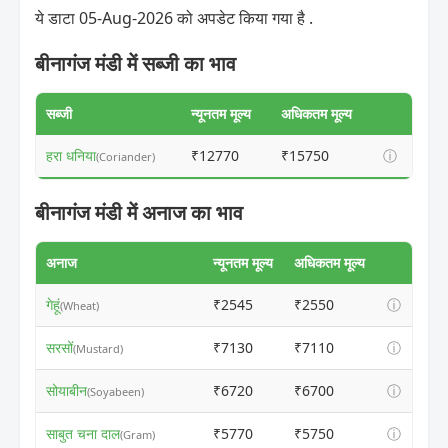
ये डाटा 05-Aug-2026 को अपडेट किया गया है .
बीनागंज मंडी में सब्जी का भाव
सब्जी
न्यूनतम मूल्य
अधिकतम मूल्य
हरा धनिया
₹12770
₹15750
ⓘ
(Coriander)
बीनागंज मंडी में अनाज का भाव
अनाज
न्यूनतम मूल्य
अधिकतम मूल्य
गेहूं
₹2545
₹2550
ⓘ
(Wheat)
सरसों
₹7130
₹7110
ⓘ
(Mustard)
सोयाबीन
₹6720
₹6700
ⓘ
(Soyabeen)
साबुत चना दाल
₹5770
₹5750
ⓘ
(Gram)