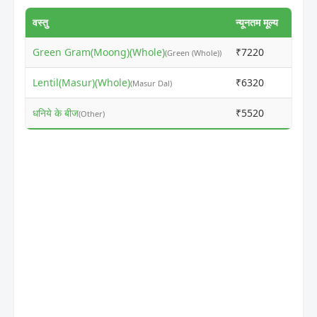
वस्तु
न्यूनतम मूल्य
अधिकत
Green Gram(Moong)(Whole)
₹7220
₹720
(Green (Whole))
Lentil(Masur)(Whole)
₹6320
₹630
(Masur Dal)
धनिये के बीज
₹5520
₹695
(Other)