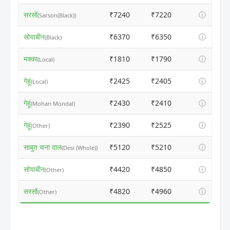
सरसों
₹7240
₹7220
ⓘ
(Sarson(Black))
सोयाबीन
₹6370
₹6350
ⓘ
(Black)
मक्का
₹1810
₹1790
ⓘ
(Local)
गेहूं
₹2425
₹2405
ⓘ
(Local)
गेहूं
₹2430
₹2410
ⓘ
(Mohan Mondal)
गेहूं
₹2390
₹2525
ⓘ
(Other)
साबुत चना दाल
₹5120
₹5210
ⓘ
(Desi (Whole))
सोयाबीन
₹4420
₹4850
ⓘ
(Other)
सरसों
₹4820
₹4960
ⓘ
(Other)