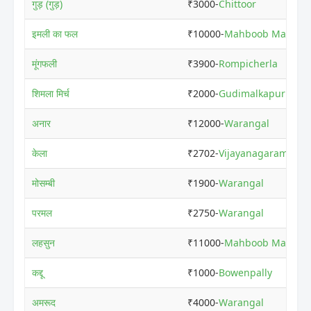
गुड़ (गुड़)
₹3000-
Chittoor
इमली का फल
₹10000-
Mahboob Maniso
मूंगफली
₹3900-
Rompicherla
शिमला मिर्च
₹2000-
Gudimalkapur
अनार
₹12000-
Warangal
केला
₹2702-
Vijayanagaram
मोसम्बी
₹1900-
Warangal
परमल
₹2750-
Warangal
लहसुन
₹11000-
Mahboob Maniso
कद्दू
₹1000-
Bowenpally
अमरूद
₹4000-
Warangal