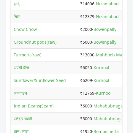
हल्दी
₹14006-
Nizamabad
तिल
₹12379-
Nizamabad
Chow Chow
₹2000-
Bowenpally
Groundnut pods(raw)
₹5000-
Bowenpally
Turmeric(raw)
₹13000-
Mahboob Maniso
अरंडी बीज
₹6050-
Kurnool
Sunflower/Sunflower Seed
₹6209-
Kurnool
अजवाइन
₹12769-
Kurnool
Indian Beans(Seam)
₹6000-
Mahabubnagar(Ryth
पत्तेदार सब्जी
₹5000-
Mahabubnagar(Ryth
धान (सादा)
₹1950-
Rompicherla