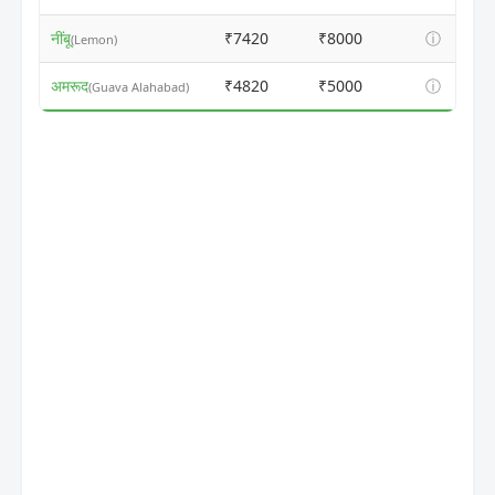
नींबू
₹7420
₹8000
ⓘ
(Lemon)
अमरूद
₹4820
₹5000
ⓘ
(Guava Alahabad)