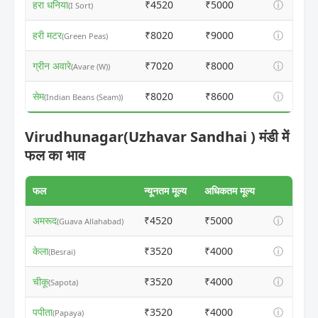
हरा धनिया
₹4520
₹5000
ⓘ
(I Sort)
हरी मटर
₹8020
₹9000
ⓘ
(Green Peas)
ग्रीन अवारे
₹7020
₹8000
ⓘ
(Avare (W))
सेम
₹8020
₹8600
ⓘ
(Indian Beans (Seam))
Virudhunagar(Uzhavar Sandhai ) मंडी में
फल का भाव
फल
न्यूनतम मूल्य
अधिकतम मूल्य
अमरूद
₹4520
₹5000
ⓘ
(Guava Allahabad)
केला
₹3520
₹4000
ⓘ
(Besrai)
चीकू
₹3520
₹4000
ⓘ
(Sapota)
पपीता
₹3520
₹4000
ⓘ
(Papaya)