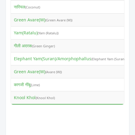
नारियल
₹
(Coconut)
Green Avare(W)
₹
(Green Avare (W))
Yam(Ratalu)
₹
(Yam (Ratalu))
गीली अदरक
₹
(Green Ginger)
Elephant Yam(Suran)/Amorphophallus
₹
(Elephant Yam (Suran))
Green Avare(W)
₹
(Avare (W))
कागजी नींबू
₹
(Lime)
Knool Khol
₹
(Knool Khol)