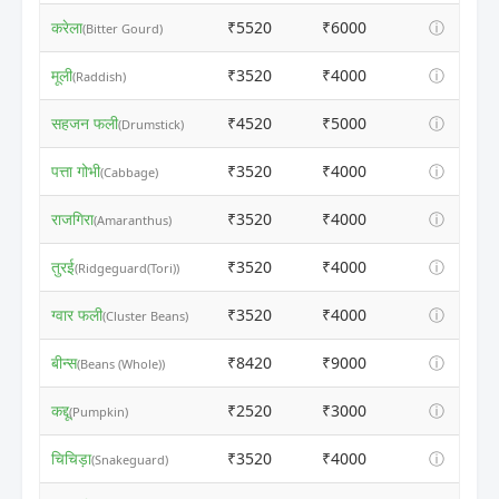
करेला
₹5520
₹6000
ⓘ
(Bitter Gourd)
मूली
₹3520
₹4000
ⓘ
(Raddish)
सहजन फली
₹4520
₹5000
ⓘ
(Drumstick)
पत्ता गोभी
₹3520
₹4000
ⓘ
(Cabbage)
राजगिरा
₹3520
₹4000
ⓘ
(Amaranthus)
तुरई
₹3520
₹4000
ⓘ
(Ridgeguard(Tori))
ग्वार फली
₹3520
₹4000
ⓘ
(Cluster Beans)
बीन्स
₹8420
₹9000
ⓘ
(Beans (Whole))
कद्दू
₹2520
₹3000
ⓘ
(Pumpkin)
चिचिड़ा
₹3520
₹4000
ⓘ
(Snakeguard)