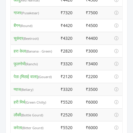
(Red Nanital)
गाजर
₹7320
₹7500
ⓘ
(Pusakesar)
बैंगन
₹4420
₹4500
ⓘ
(Round)
चुकंदर
₹4320
₹4400
ⓘ
(Beetroot)
हरा केला
₹2820
₹3000
ⓘ
(Banana - Green)
फूलगोभी
₹3320
₹3400
ⓘ
(Ranchi)
पेठा (मिठाई वाला)
₹2120
₹2200
ⓘ
(Gouard)
प्याज
₹3320
₹3500
ⓘ
(Bellary)
हरी मिर्च
₹5520
₹6000
ⓘ
(Green Chilly)
लौकी
₹2520
₹3000
ⓘ
(Bottle Gourd)
करेला
₹5520
₹6000
ⓘ
(Bitter Gourd)