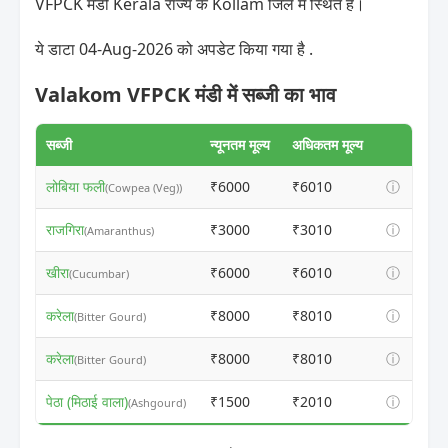
VFPCK मंडी Kerala राज्य के Kollam जिले में स्थित है।
ये डाटा 04-Aug-2026 को अपडेट किया गया है .
Valakom VFPCK मंडी में सब्जी का भाव
सब्जी
न्यूनतम मूल्य
अधिकतम मूल्य
लोबिया फली
₹6000
₹6010
ⓘ
(Cowpea (Veg))
राजगिरा
₹3000
₹3010
ⓘ
(Amaranthus)
खीरा
₹6000
₹6010
ⓘ
(Cucumbar)
करेला
₹8000
₹8010
ⓘ
(Bitter Gourd)
करेला
₹8000
₹8010
ⓘ
(Bitter Gourd)
पेठा (मिठाई वाला)
₹1500
₹2010
ⓘ
(Ashgourd)