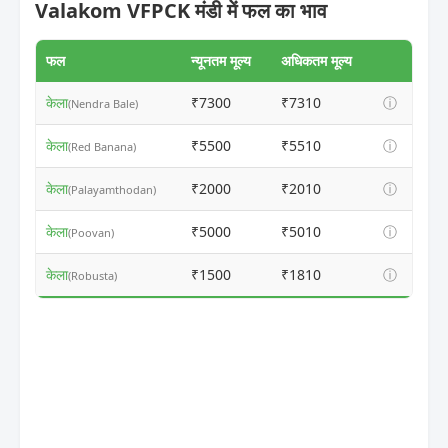
Valakom VFPCK मंडी में फल का भाव
फल
न्यूनतम मूल्य
अधिकतम मूल्य
केला
₹7300
₹7310
ⓘ
(Nendra Bale)
केला
₹5500
₹5510
ⓘ
(Red Banana)
केला
₹2000
₹2010
ⓘ
(Palayamthodan)
केला
₹5000
₹5010
ⓘ
(Poovan)
केला
₹1500
₹1810
ⓘ
(Robusta)